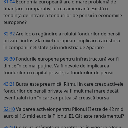
31:04
Economia europeană are o mare problemă de
finanțare, comparativ cu cea americană. Există o
tendință de intrare a fondurilor de pensii în economiile
europene?
32:32
Are loc o regândire a rolului fondurilor de pensii
private, inclusiv la nivel european: implicarea acestora
în companii nelistate și în industria de Apărare
38:30
Fondurile europene pentru infrastructură vor fi
din ce în ce mai puține. Va fi nevoie de implicarea
fondurilor cu capital privat și a fondurilor de pensii
43:21
Bursa este prea mică! Ritmul în care cresc activele
fondurilor de pensii private va fi mult mai mare decât
eventualul ritm în care ar putea să crească bursa
52:10
Valoarea activelor pentru Pilonul II este de 42 mld
euro și 1,5 mld euro la Pilonul III. Cât este randamentul?
55:10
Ce se va întâmpla după intrarea în vigoare a legii