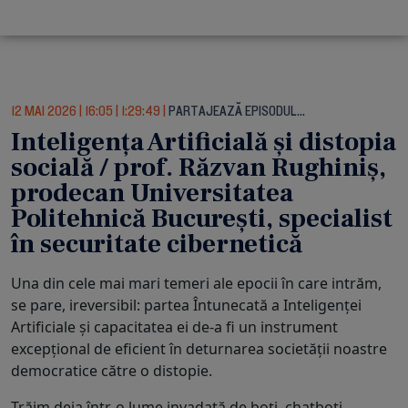
12 MAI 2026
|
16:05
|
1:29:49
|
PARTAJEAZĂ EPISODUL…
Inteligența Artificială și distopia
socială / prof. Răzvan Rughiniș,
prodecan Universitatea
Politehnică București, specialist
în securitate cibernetică
Una din cele mai mari temeri ale epocii în care intrăm,
se pare, ireversibil: partea Întunecată a Inteligenței
Artificiale și capacitatea ei de-a fi un instrument
excepțional de eficient în deturnarea societății noastre
democratice către o distopie.
Trăim deja într-o lume invadată de boți, chatboți,