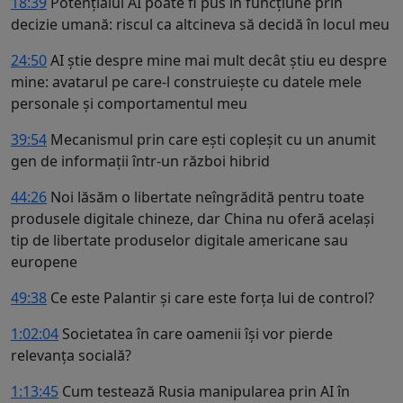
18:39
Potențialul AI poate fi pus în funcțiune prin
decizie umană: riscul ca altcineva să decidă în locul meu
24:50
AI știe despre mine mai mult decât știu eu despre
mine: avatarul pe care-l construiește cu datele mele
personale și comportamentul meu
39:54
Mecanismul prin care ești copleșit cu un anumit
gen de informații într-un război hibrid
44:26
Noi lăsăm o libertate neîngrădită pentru toate
produsele digitale chineze, dar China nu oferă același
tip de libertate produselor digitale americane sau
europene
49:38
Ce este Palantir și care este forța lui de control?
1:02:04
Societatea în care oamenii își vor pierde
relevanța socială?
1:13:45
Cum testează Rusia manipularea prin AI în