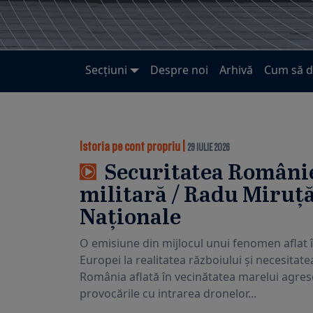
Secțiuni
Despre noi
Arhivă
Cum să d
Istoria pe cont propriu
|
29 IULIE 2026
Securitatea Români
militară / Radu Miruță
Naționale
O emisiune din mijlocul unui fenomen aflat 
Europei la realitatea războiului și necesitat
România aflată în vecinătatea marelui agreso
provocările cu intrarea dronelor...