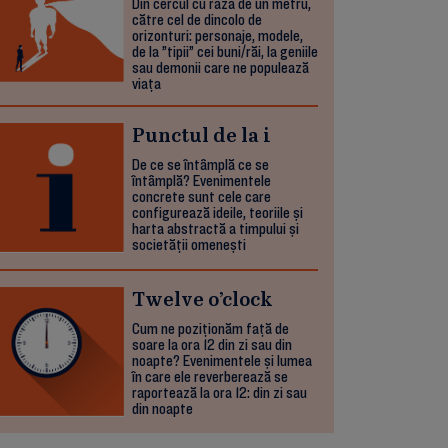
Din cercul cu raza de un metru,
către cel de dincolo de
orizonturi: personaje, modele,
de la ”tipii” cei buni/răi, la geniile
sau demonii care ne populează
viața
Punctul de la i
De ce se întâmplă ce se
întâmplă? Evenimentele
concrete sunt cele care
configurează ideile, teoriile și
harta abstractă a timpului și
societății omenești
Twelve o’clock
Cum ne poziționăm față de
soare la ora 12 din zi sau din
noapte? Evenimentele și lumea
în care ele reverberează se
raportează la ora 12: din zi sau
din noapte