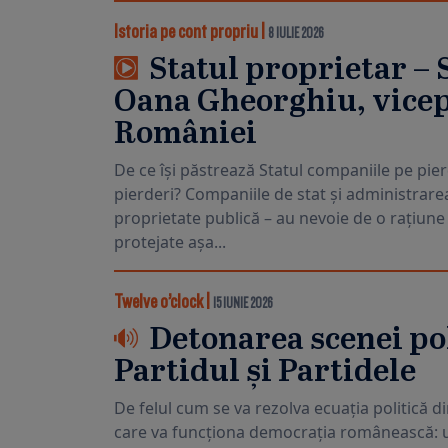
Istoria pe cont propriu
|
8 IULIE 2026
Statul proprietar – 
Oana Gheorghiu, vice
României
De ce își păstrează Statul companiile pe pier
pierderi? Companiile de stat și administrare
proprietate publică – au nevoie de o rațiune
protejate așa...
Twelve o’clock
|
15 IUNIE 2026
Detonarea scenei pol
Partidul și Partidele
De felul cum se va rezolva ecuația politică
care va funcționa democrația românească: u