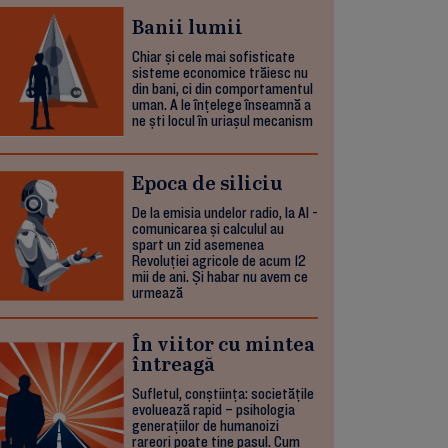
Banii lumii
Chiar și cele mai sofisticate
sisteme economice trăiesc nu
din bani, ci din comportamentul
uman. A le înțelege înseamnă a
ne ști locul în uriașul mecanism
Epoca de siliciu
De la emisia undelor radio, la AI -
comunicarea și calculul au
spart un zid asemenea
Revoluției agricole de acum 12
mii de ani. Și habar nu avem ce
urmează
În viitor cu mintea
întreagă
Sufletul, conștiința: societățile
evoluează rapid – psihologia
generațiilor de humanoizi
rareori poate ține pasul. Cum