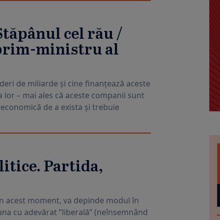
Stăpânul cel rău /
prim-ministru al
deri de miliarde și cine finanțează aceste
a lor – mai ales că aceste companii sunt
 economică de a exista și trebuie
itice. Partida,
 din acest moment, va depinde modul în
na cu adevărat ”liberală” (neînsemnând