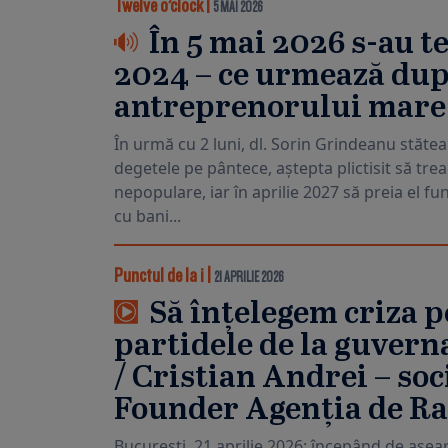
Twelve o’clock
|
5 MAI 2026
În 5 mai 2026 s-au t
2024 – ce urmează după
antreprenorului mare
În urmă cu 2 luni, dl. Sorin Grindeanu stătea
degetele pe pântece, aștepta plictisit să trea
nepopulare, iar în aprilie 2027 să preia el f
cu bani...
Punctul de la i
|
21 APRILIE 2026
Să înțelegem criza po
partidele de la guverna
/ Cristian Andrei – soc
Founder Agenția de Rat
București, 21 aprilie 2026: începând de asear