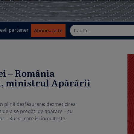
evii partener
Abonează-te
ei – România
, ministrul Apărării
în plină desfășurare: dezmeticirea
ea de-a se pregăti de apărare – cu
r – Rusia, care își înmulțește