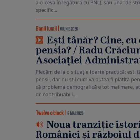
aici ceva în legătură cu PNL), sau una ”de str
specific...
Banii lumii
|
6 IUNIE 2026
Ești tânăr? Cine, cu c
pensia? / Radu Crăciun
Asociației Administra
Plecăm de la o situație foarte practică: esti 
pensii, dar nu știi cum va putea fi plătită pe
că problema demografică e tot mai mare, at
de contribuabili...
Twelve o’clock
|
18 MAI 2026
Noua tranziție istor
României și războiul d