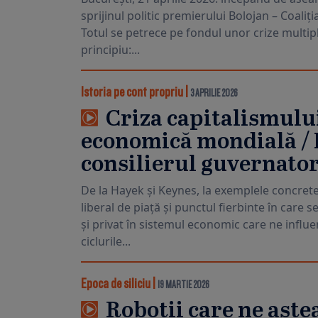
sprijinul politic premierului Bolojan – Coali
Totul se petrece pe fondul unor crize multipl
principiu:...
Istoria pe cont propriu
|
3 APRILIE 2026
Criza capitalismului
economică mondială / 
consilierul guvernato
De la Hayek și Keynes, la exemplele concrete
liberal de piață și punctul fierbinte în care se
și privat în sistemul economic care ne influen
ciclurile...
Epoca de siliciu
|
19 MARTIE 2026
Roboții care ne aște