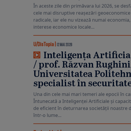
În aceste zile din primăvara lui 2026, se desf
cele mai disruptive reașezări geoeconomice 
radicale, iar ele nu vizează numai economia, c
interese economice locale...
U/DisTopia
|
12 MAI 2026
Inteligența Artificia
/ prof. Răzvan Rughin
Universitatea Politehn
specialist în securitat
Una din cele mai mari temeri ale epocii în car
Întunecată a Inteligenței Artificiale și capac
de eficient în deturnarea societății noastre 
într-o lume...