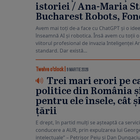
istoriei / Ana-Maria S
Bucharest Robots, Fo
Avem mai toți de-a face cu ChatGPT și o ide
înseamnă AI și robotica. Însă avem cu toții
viitorul profesional de invazia Inteligenței Ar
standard. Dar există...
Twelve o’clock
|
9 MARTIE 2026
Trei mari erori pe ca
politice din România și
pentru ele însele, cât 
țării
E drept, în partid mulți se așteaptă ca servi
conducere a AUR, prin expulzarea lui George 
intelectuale” – Petrișor Peiu și Dan Dungaci