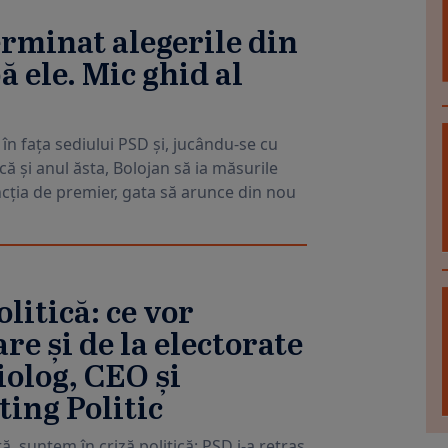
erminat alegerile din
 ele. Mic ghid al
 în fața sediului PSD și, jucându-se cu
că și anul ăsta, Bolojan să ia măsurile
uncția de premier, gata să arunce din nou
litică: ce vor
re și de la electorate
iolog, CEO și
ing Politic
ă, suntem în criză politică: PSD i-a retras