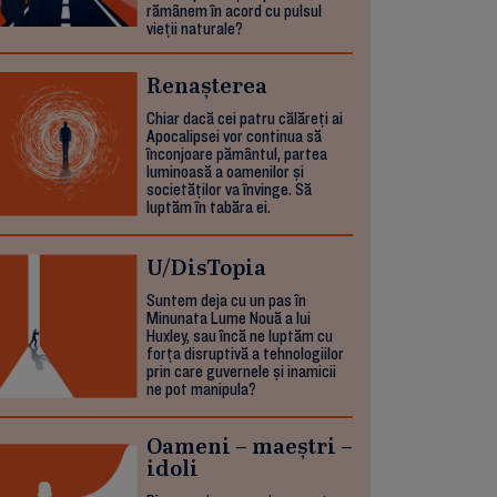
rămânem în acord cu pulsul
vieții naturale?
Renașterea
Chiar dacă cei patru călăreți ai
Apocalipsei vor continua să
înconjoare pământul, partea
luminoasă a oamenilor și
societăților va învinge. Să
luptăm în tabăra ei.
U/DisTopia
Suntem deja cu un pas în
Minunata Lume Nouă a lui
Huxley, sau încă ne luptăm cu
forța disruptivă a tehnologiilor
prin care guvernele și inamicii
ne pot manipula?
Oameni – maeștri –
idoli