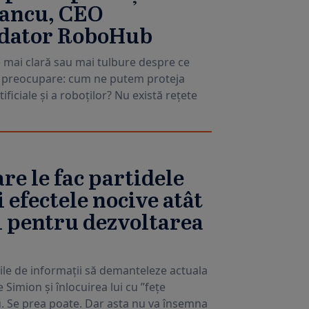
tancu, CEO
ndator RoboHub
e mai clară sau mai tulbure despre ce
 o preocupare: cum ne putem proteja
tificiale și a roboților? Nu există rețete
re le fac partidele
 efectele nocive atât
și pentru dezvoltarea
ciile de informații să demanteleze actuala
Simion și înlocuirea lui cu ”fețe
u. Se prea poate. Dar asta nu va însemna