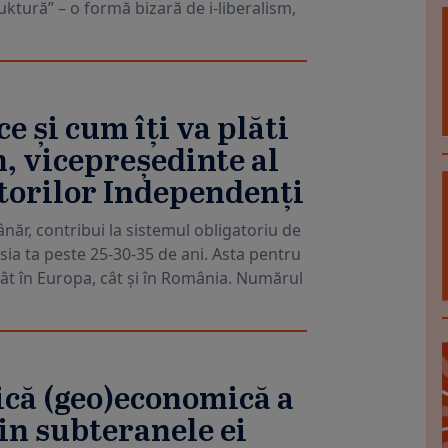
uktură” – o formă bizară de i-liberalism,
e și cum îți va plăti
, vicepreședinte al
torilor Independenți
tânăr, contribui la sistemul obligatoriu de
nsia ta peste 25-30-35 de ani. Asta pentru
ât în Europa, cât și în România. Numărul
ică (geo)economică a
in subteranele ei