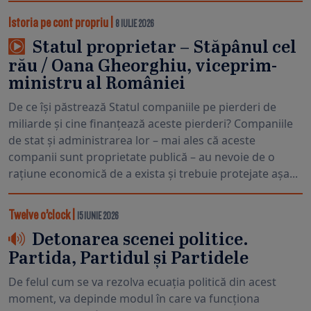
Istoria pe cont propriu
|
8 IULIE 2026
Statul proprietar – Stăpânul cel
rău / Oana Gheorghiu, viceprim-
ministru al României
De ce își păstrează Statul companiile pe pierderi de
miliarde și cine finanțează aceste pierderi? Companiile
de stat și administrarea lor – mai ales că aceste
companii sunt proprietate publică – au nevoie de o
rațiune economică de a exista și trebuie protejate așa...
Twelve o’clock
|
15 IUNIE 2026
Detonarea scenei politice.
Partida, Partidul și Partidele
De felul cum se va rezolva ecuația politică din acest
moment, va depinde modul în care va funcționa