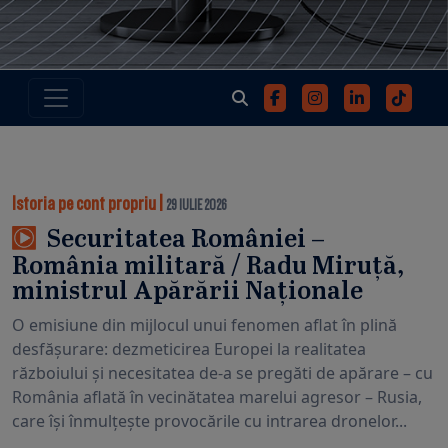
Istoria pe cont propriu
|
29 IULIE 2026
Securitatea României –
România militară / Radu Miruță,
ministrul Apărării Naționale
O emisiune din mijlocul unui fenomen aflat în plină
desfășurare: dezmeticirea Europei la realitatea
războiului și necesitatea de-a se pregăti de apărare – cu
România aflată în vecinătatea marelui agresor – Rusia,
care își înmulțește provocările cu intrarea dronelor...