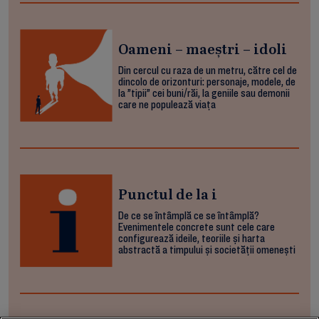
Oameni – maeștri – idoli
Din cercul cu raza de un metru, către cel de
dincolo de orizonturi: personaje, modele, de
la ”tipii” cei buni/răi, la geniile sau demonii
care ne populează viața
Punctul de la i
De ce se întâmplă ce se întâmplă?
Evenimentele concrete sunt cele care
configurează ideile, teoriile și harta
abstractă a timpului și societății omenești