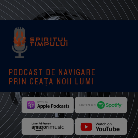
PODCAST DE NAVIGARE
PRIN CEAȚA NOII LUMI