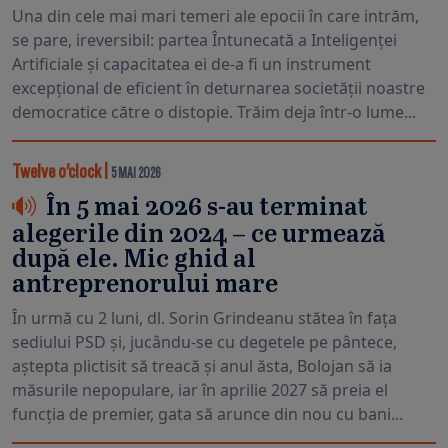
Una din cele mai mari temeri ale epocii în care intrăm,
se pare, ireversibil: partea Întunecată a Inteligenței
Artificiale și capacitatea ei de-a fi un instrument
excepțional de eficient în deturnarea societății noastre
democratice către o distopie. Trăim deja într-o lume...
Twelve o’clock
|
5 MAI 2026
În 5 mai 2026 s-au terminat
alegerile din 2024 – ce urmează
după ele. Mic ghid al
antreprenorului mare
În urmă cu 2 luni, dl. Sorin Grindeanu stătea în fața
sediului PSD și, jucându-se cu degetele pe pântece,
aștepta plictisit să treacă și anul ăsta, Bolojan să ia
măsurile nepopulare, iar în aprilie 2027 să preia el
funcția de premier, gata să arunce din nou cu bani...