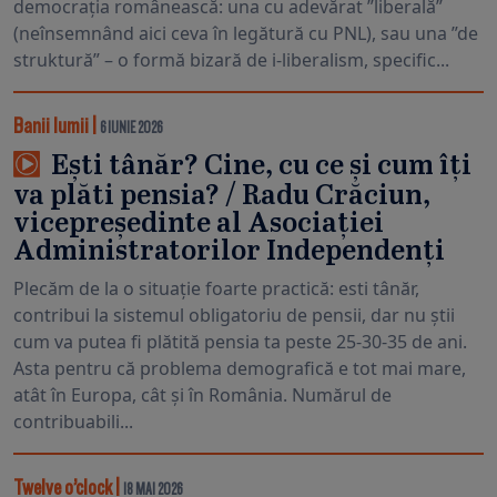
democrația românească: una cu adevărat ”liberală”
(neînsemnând aici ceva în legătură cu PNL), sau una ”de
struktură” – o formă bizară de i-liberalism, specific...
Banii lumii
|
6 IUNIE 2026
Ești tânăr? Cine, cu ce și cum îți
va plăti pensia? / Radu Crăciun,
vicepreședinte al Asociației
Administratorilor Independenți
Plecăm de la o situație foarte practică: esti tânăr,
contribui la sistemul obligatoriu de pensii, dar nu știi
cum va putea fi plătită pensia ta peste 25-30-35 de ani.
Asta pentru că problema demografică e tot mai mare,
atât în Europa, cât și în România. Numărul de
contribuabili...
Twelve o’clock
|
18 MAI 2026