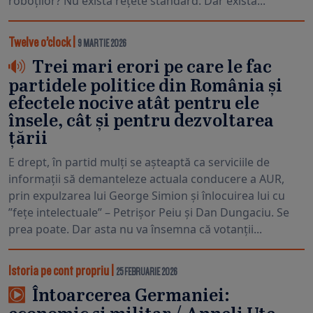
roboților? Nu există rețete standard. Dar există...
Twelve o’clock
|
9 MARTIE 2026
Trei mari erori pe care le fac
partidele politice din România și
efectele nocive atât pentru ele
însele, cât și pentru dezvoltarea
țării
E drept, în partid mulți se așteaptă ca serviciile de
informații să demanteleze actuala conducere a AUR,
prin expulzarea lui George Simion și înlocuirea lui cu
”fețe intelectuale” – Petrișor Peiu și Dan Dungaciu. Se
prea poate. Dar asta nu va însemna că votanții...
Istoria pe cont propriu
|
25 FEBRUARIE 2026
Întoarcerea Germaniei: