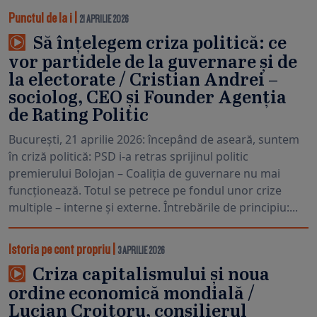
Punctul de la i
|
21 APRILIE 2026
Să înțelegem criza politică: ce
vor partidele de la guvernare și de
la electorate / Cristian Andrei –
sociolog, CEO și Founder Agenția
de Rating Politic
București, 21 aprilie 2026: începând de aseară, suntem
în criză politică: PSD i-a retras sprijinul politic
premierului Bolojan – Coaliția de guvernare nu mai
funcționează. Totul se petrece pe fondul unor crize
multiple – interne și externe. Întrebările de principiu:...
Istoria pe cont propriu
|
3 APRILIE 2026
Criza capitalismului și noua
ordine economică mondială /
Lucian Croitoru, consilierul