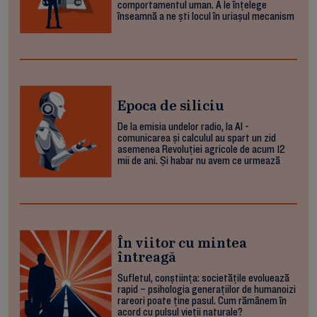
comportamentul uman. A le înțelege
înseamnă a ne ști locul în uriașul mecanism
Epoca de siliciu
De la emisia undelor radio, la AI -
comunicarea și calculul au spart un zid
asemenea Revoluției agricole de acum 12
mii de ani. Și habar nu avem ce urmează
În viitor cu mintea
întreagă
Sufletul, conștiința: societățile evoluează
rapid – psihologia generațiilor de humanoizi
rareori poate ține pasul. Cum rămânem în
acord cu pulsul vieții naturale?