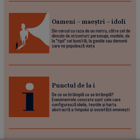
Oameni – maeștri – idoli
Din cercul cu raza de un metru, către cel de
dincolo de orizonturi: personaje, modele, de
la ”tipii” cei buni/răi, la geniile sau demonii
care ne populează viața
Punctul de la i
De ce se întâmplă ce se întâmplă?
Evenimentele concrete sunt cele care
configurează ideile, teoriile și harta
abstractă a timpului și societății omenești