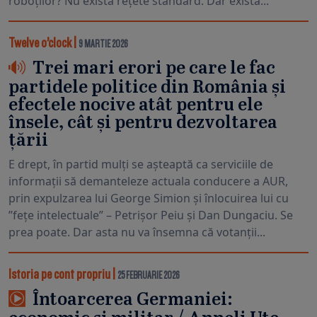
roboților? Nu există rețete standard. Dar există...
Twelve o’clock
|
9 MARTIE 2026
Trei mari erori pe care le fac
partidele politice din România și
efectele nocive atât pentru ele
însele, cât și pentru dezvoltarea
țării
E drept, în partid mulți se așteaptă ca serviciile de
informații să demanteleze actuala conducere a AUR,
prin expulzarea lui George Simion și înlocuirea lui cu
”fețe intelectuale” – Petrișor Peiu și Dan Dungaciu. Se
prea poate. Dar asta nu va însemna că votanții...
Istoria pe cont propriu
|
25 FEBRUARIE 2026
Întoarcerea Germaniei: