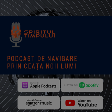
PODCAST DE NAVIGARE
PRIN CEAȚA NOII LUMI