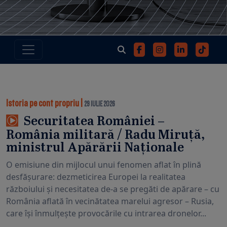
Istoria pe cont propriu
|
29 IULIE 2026
Securitatea României –
România militară / Radu Miruță,
ministrul Apărării Naționale
O emisiune din mijlocul unui fenomen aflat în plină
desfășurare: dezmeticirea Europei la realitatea
războiului și necesitatea de-a se pregăti de apărare – cu
România aflată în vecinătatea marelui agresor – Rusia,
care își înmulțește provocările cu intrarea dronelor...