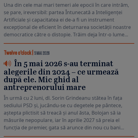
Una din cele mai mari temeri ale epocii în care intrăm,
se pare, ireversibil: partea Întunecată a Inteligenței
Artificiale și capacitatea ei de-a fi un instrument
excepțional de eficient în deturnarea societății noastre
democratice către o distopie. Trăim deja într-o lume...
Twelve o’clock
|
5 MAI 2026
În 5 mai 2026 s-au terminat
alegerile din 2024 – ce urmează
după ele. Mic ghid al
antreprenorului mare
În urmă cu 2 luni, dl. Sorin Grindeanu stătea în fața
sediului PSD și, jucându-se cu degetele pe pântece,
aștepta plictisit să treacă și anul ăsta, Bolojan să ia
măsurile nepopulare, iar în aprilie 2027 să preia el
funcția de premier, gata să arunce din nou cu bani...