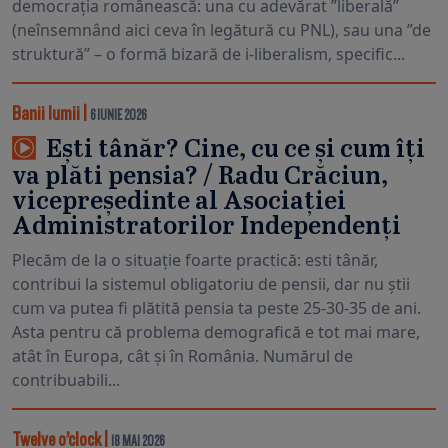
democrația românească: una cu adevărat ”liberală”
(neînsemnând aici ceva în legătură cu PNL), sau una ”de
struktură” – o formă bizară de i-liberalism, specific...
Banii lumii
|
6 IUNIE 2026
Ești tânăr? Cine, cu ce și cum îți
va plăti pensia? / Radu Crăciun,
vicepreședinte al Asociației
Administratorilor Independenți
Plecăm de la o situație foarte practică: esti tânăr,
contribui la sistemul obligatoriu de pensii, dar nu știi
cum va putea fi plătită pensia ta peste 25-30-35 de ani.
Asta pentru că problema demografică e tot mai mare,
atât în Europa, cât și în România. Numărul de
contribuabili...
Twelve o’clock
|
18 MAI 2026