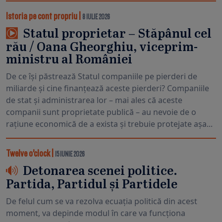
Istoria pe cont propriu
|
8 IULIE 2026
Statul proprietar – Stăpânul cel
rău / Oana Gheorghiu, viceprim-
ministru al României
De ce își păstrează Statul companiile pe pierderi de
miliarde și cine finanțează aceste pierderi? Companiile
de stat și administrarea lor – mai ales că aceste
companii sunt proprietate publică – au nevoie de o
rațiune economică de a exista și trebuie protejate așa...
Twelve o’clock
|
15 IUNIE 2026
Detonarea scenei politice.
Partida, Partidul și Partidele
De felul cum se va rezolva ecuația politică din acest
moment, va depinde modul în care va funcționa