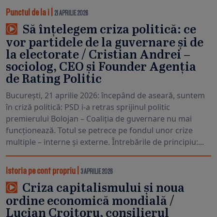
Punctul de la i
|
21 APRILIE 2026
Să înțelegem criza politică: ce
vor partidele de la guvernare și de
la electorate / Cristian Andrei –
sociolog, CEO și Founder Agenția
de Rating Politic
București, 21 aprilie 2026: începând de aseară, suntem
în criză politică: PSD i-a retras sprijinul politic
premierului Bolojan – Coaliția de guvernare nu mai
funcționează. Totul se petrece pe fondul unor crize
multiple – interne și externe. Întrebările de principiu:...
Istoria pe cont propriu
|
3 APRILIE 2026
Criza capitalismului și noua
ordine economică mondială /
Lucian Croitoru, consilierul