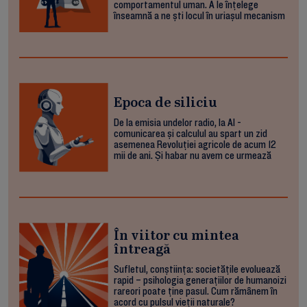
comportamentul uman. A le înțelege
înseamnă a ne ști locul în uriașul mecanism
Epoca de siliciu
De la emisia undelor radio, la AI -
comunicarea și calculul au spart un zid
asemenea Revoluției agricole de acum 12
mii de ani. Și habar nu avem ce urmează
În viitor cu mintea
întreagă
Sufletul, conștiința: societățile evoluează
rapid – psihologia generațiilor de humanoizi
rareori poate ține pasul. Cum rămânem în
acord cu pulsul vieții naturale?