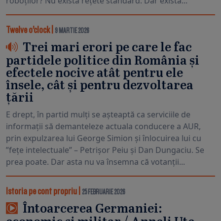
roboților? Nu există rețete standard. Dar există...
Twelve o’clock
|
9 MARTIE 2026
Trei mari erori pe care le fac
partidele politice din România și
efectele nocive atât pentru ele
însele, cât și pentru dezvoltarea
țării
E drept, în partid mulți se așteaptă ca serviciile de
informații să demanteleze actuala conducere a AUR,
prin expulzarea lui George Simion și înlocuirea lui cu
”fețe intelectuale” – Petrișor Peiu și Dan Dungaciu. Se
prea poate. Dar asta nu va însemna că votanții...
Istoria pe cont propriu
|
25 FEBRUARIE 2026
Întoarcerea Germaniei: