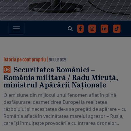
Istoria pe cont propriu
|
29 IULIE 2026
Securitatea României –
România militară / Radu Miruță,
ministrul Apărării Naționale
O emisiune din mijlocul unui fenomen aflat în plină
desfășurare: dezmeticirea Europei la realitatea
războiului și necesitatea de-a se pregăti de apărare – cu
România aflată în vecinătatea marelui agresor – Rusia,
care își înmulțește provocările cu intrarea dronelor...