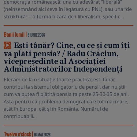
democrația românească: una cu adevărat ”liberală”
(neînsemnând aici ceva în legătură cu PNL), sau una ”de
struktură” – o formă bizară de i-liberalism, specific...
Banii lumii
|
6 IUNIE 2026
Ești tânăr? Cine, cu ce și cum îți
va plăti pensia? / Radu Crăciun,
vicepreședinte al Asociației
Administratorilor Independenți
Plecăm de la o situație foarte practică: esti tânăr,
contribui la sistemul obligatoriu de pensii, dar nu știi
cum va putea fi plătită pensia ta peste 25-30-35 de ani.
Asta pentru că problema demografică e tot mai mare,
atât în Europa, cât și în România. Numărul de
contribuabili...
Twelve o’clock
|
18 MAI 2026