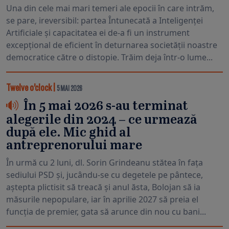
Una din cele mai mari temeri ale epocii în care intrăm,
se pare, ireversibil: partea Întunecată a Inteligenței
Artificiale și capacitatea ei de-a fi un instrument
excepțional de eficient în deturnarea societății noastre
democratice către o distopie. Trăim deja într-o lume...
Twelve o’clock
|
5 MAI 2026
În 5 mai 2026 s-au terminat
alegerile din 2024 – ce urmează
după ele. Mic ghid al
antreprenorului mare
În urmă cu 2 luni, dl. Sorin Grindeanu stătea în fața
sediului PSD și, jucându-se cu degetele pe pântece,
aștepta plictisit să treacă și anul ăsta, Bolojan să ia
măsurile nepopulare, iar în aprilie 2027 să preia el
funcția de premier, gata să arunce din nou cu bani...