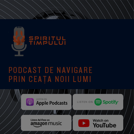
PODCAST DE NAVIGARE
PRIN CEAȚA NOII LUMI