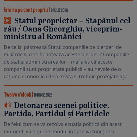
Istoria pe cont propriu
|
8 IULIE 2026
Statul proprietar – Stăpânul cel
rău / Oana Gheorghiu, viceprim-
ministru al României
De ce își păstrează Statul companiile pe pierderi de
miliarde și cine finanțează aceste pierderi? Companiile
de stat și administrarea lor – mai ales că aceste
companii sunt proprietate publică – au nevoie de o
rațiune economică de a exista și trebuie protejate așa...
Twelve o’clock
|
15 IUNIE 2026
Detonarea scenei politice.
Partida, Partidul și Partidele
De felul cum se va rezolva ecuația politică din acest
moment, va depinde modul în care va funcționa