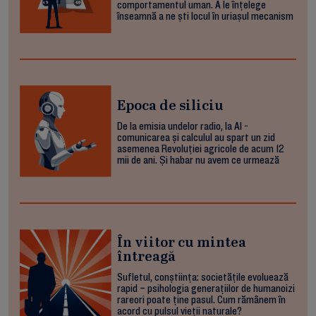
comportamentul uman. A le înțelege
înseamnă a ne ști locul în uriașul mecanism
Epoca de siliciu
De la emisia undelor radio, la AI -
comunicarea și calculul au spart un zid
asemenea Revoluției agricole de acum 12
mii de ani. Și habar nu avem ce urmează
În viitor cu mintea
întreagă
Sufletul, conștiința: societățile evoluează
rapid – psihologia generațiilor de humanoizi
rareori poate ține pasul. Cum rămânem în
acord cu pulsul vieții naturale?