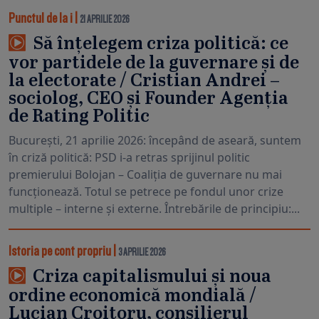
Punctul de la i
|
21 APRILIE 2026
Să înțelegem criza politică: ce
vor partidele de la guvernare și de
la electorate / Cristian Andrei –
sociolog, CEO și Founder Agenția
de Rating Politic
București, 21 aprilie 2026: începând de aseară, suntem
în criză politică: PSD i-a retras sprijinul politic
premierului Bolojan – Coaliția de guvernare nu mai
funcționează. Totul se petrece pe fondul unor crize
multiple – interne și externe. Întrebările de principiu:...
Istoria pe cont propriu
|
3 APRILIE 2026
Criza capitalismului și noua
ordine economică mondială /
Lucian Croitoru, consilierul