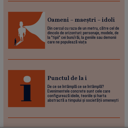
Oameni – maeștri – idoli
Din cercul cu raza de un metru, către cel de
dincolo de orizonturi: personaje, modele, de
la ”tipii” cei buni/răi, la geniile sau demonii
care ne populează viața
Punctul de la i
De ce se întâmplă ce se întâmplă?
Evenimentele concrete sunt cele care
configurează ideile, teoriile și harta
abstractă a timpului și societății omenești