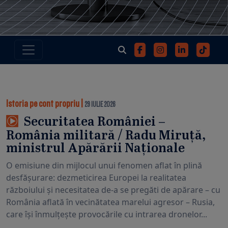
Istoria pe cont propriu
|
29 IULIE 2026
Securitatea României –
România militară / Radu Miruță,
ministrul Apărării Naționale
O emisiune din mijlocul unui fenomen aflat în plină
desfășurare: dezmeticirea Europei la realitatea
războiului și necesitatea de-a se pregăti de apărare – cu
România aflată în vecinătatea marelui agresor – Rusia,
care își înmulțește provocările cu intrarea dronelor...