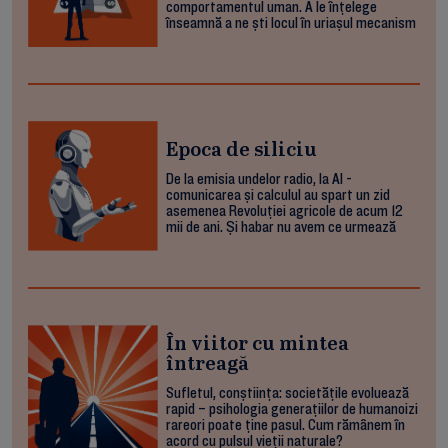
comportamentul uman. A le înțelege
înseamnă a ne ști locul în uriașul mecanism
Epoca de siliciu
De la emisia undelor radio, la AI -
comunicarea și calculul au spart un zid
asemenea Revoluției agricole de acum 12
mii de ani. Și habar nu avem ce urmează
În viitor cu mintea
întreagă
Sufletul, conștiința: societățile evoluează
rapid – psihologia generațiilor de humanoizi
rareori poate ține pasul. Cum rămânem în
acord cu pulsul vieții naturale?