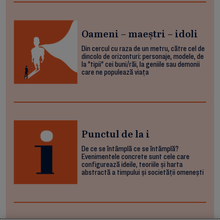
Oameni – maeștri – idoli
Din cercul cu raza de un metru, către cel de
dincolo de orizonturi: personaje, modele, de
la ”tipii” cei buni/răi, la geniile sau demonii
care ne populează viața
Punctul de la i
De ce se întâmplă ce se întâmplă?
Evenimentele concrete sunt cele care
configurează ideile, teoriile și harta
abstractă a timpului și societății omenești