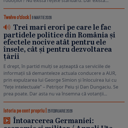
roboților? Nu există rețete standard. Dar există...
Twelve o’clock
|
9 MARTIE 2026
Trei mari erori pe care le fac
partidele politice din România și
efectele nocive atât pentru ele
însele, cât și pentru dezvoltarea
țării
E drept, în partid mulți se așteaptă ca serviciile de
informații să demanteleze actuala conducere a AUR,
prin expulzarea lui George Simion și înlocuirea lui cu
”fețe intelectuale” – Petrișor Peiu și Dan Dungaciu. Se
prea poate. Dar asta nu va însemna că votanții...
Istoria pe cont propriu
|
25 FEBRUARIE 2026
Întoarcerea Germaniei: