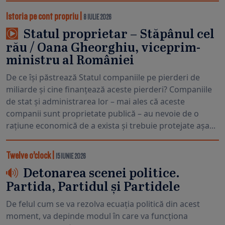
Istoria pe cont propriu
|
8 IULIE 2026
Statul proprietar – Stăpânul cel
rău / Oana Gheorghiu, viceprim-
ministru al României
De ce își păstrează Statul companiile pe pierderi de
miliarde și cine finanțează aceste pierderi? Companiile
de stat și administrarea lor – mai ales că aceste
companii sunt proprietate publică – au nevoie de o
rațiune economică de a exista și trebuie protejate așa...
Twelve o’clock
|
15 IUNIE 2026
Detonarea scenei politice.
Partida, Partidul și Partidele
De felul cum se va rezolva ecuația politică din acest
moment, va depinde modul în care va funcționa