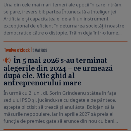
Una din cele mai mari temeri ale epocii în care intrăm,
se pare, ireversibil: partea Întunecată a Inteligenței
Artificiale și capacitatea ei de-a fi un instrument
excepțional de eficient în deturnarea societății noastre
democratice către o distopie. Trăim deja într-o lume...
Twelve o’clock
|
5 MAI 2026
În 5 mai 2026 s-au terminat
alegerile din 2024 – ce urmează
după ele. Mic ghid al
antreprenorului mare
În urmă cu 2 luni, dl. Sorin Grindeanu stătea în fața
sediului PSD și, jucându-se cu degetele pe pântece,
aștepta plictisit să treacă și anul ăsta, Bolojan să ia
măsurile nepopulare, iar în aprilie 2027 să preia el
funcția de premier, gata să arunce din nou cu bani...