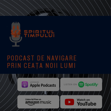
PODCAST DE NAVIGARE
PRIN CEAȚA NOII LUMI