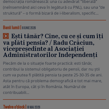
democrația românească: una cu adevărat ”liberală”
(neînsemnând aici ceva în legătură cu PNL), sau una ”de
struktură” – o formă bizară de i-liberalism, specific...
Banii lumii
|
6 IUNIE 2026
Ești tânăr? Cine, cu ce și cum îți
va plăti pensia? / Radu Crăciun,
vicepreședinte al Asociației
Administratorilor Independenți
Plecăm de la o situație foarte practică: esti tânăr,
contribui la sistemul obligatoriu de pensii, dar nu știi
cum va putea fi plătită pensia ta peste 25-30-35 de ani.
Asta pentru că problema demografică e tot mai mare,
atât în Europa, cât și în România. Numărul de
contribuabili...
Twelve o’clock
|
18 MAI 2026