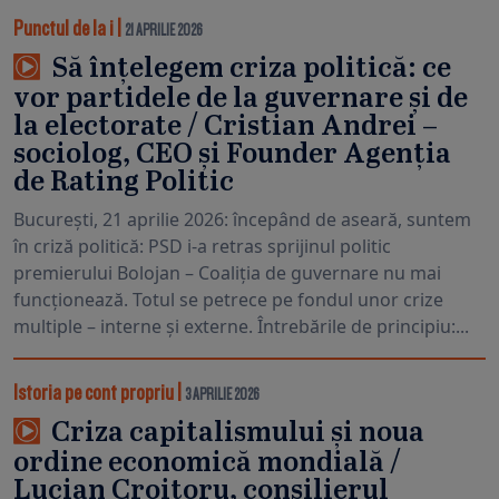
Punctul de la i
|
21 APRILIE 2026
Să înțelegem criza politică: ce
vor partidele de la guvernare și de
la electorate / Cristian Andrei –
sociolog, CEO și Founder Agenția
de Rating Politic
București, 21 aprilie 2026: începând de aseară, suntem
în criză politică: PSD i-a retras sprijinul politic
premierului Bolojan – Coaliția de guvernare nu mai
funcționează. Totul se petrece pe fondul unor crize
multiple – interne și externe. Întrebările de principiu:...
Istoria pe cont propriu
|
3 APRILIE 2026
Criza capitalismului și noua
ordine economică mondială /
Lucian Croitoru, consilierul