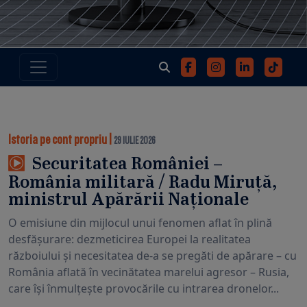
Istoria pe cont propriu
|
29 IULIE 2026
Securitatea României –
România militară / Radu Miruță,
ministrul Apărării Naționale
O emisiune din mijlocul unui fenomen aflat în plină
desfășurare: dezmeticirea Europei la realitatea
războiului și necesitatea de-a se pregăti de apărare – cu
România aflată în vecinătatea marelui agresor – Rusia,
care își înmulțește provocările cu intrarea dronelor...