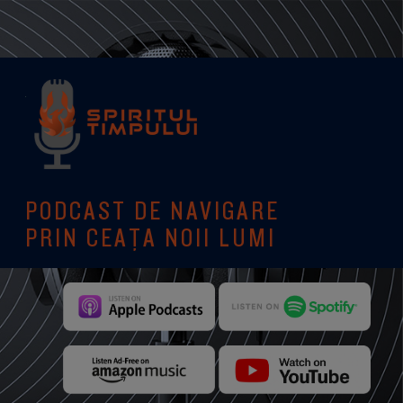
PODCAST DE NAVIGARE
PRIN CEAȚA NOII LUMI