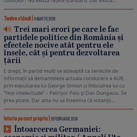
roboților? Nu există rețete standard. Dar există...
Twelve o’clock
|
9 MARTIE 2026
Trei mari erori pe care le fac
partidele politice din România și
efectele nocive atât pentru ele
însele, cât și pentru dezvoltarea
țării
E drept, în partid mulți se așteaptă ca serviciile de
informații să demanteleze actuala conducere a AUR,
prin expulzarea lui George Simion și înlocuirea lui cu
”fețe intelectuale” – Petrișor Peiu și Dan Dungaciu. Se
prea poate. Dar asta nu va însemna că votanții...
Istoria pe cont propriu
|
25 FEBRUARIE 2026
Întoarcerea Germaniei: