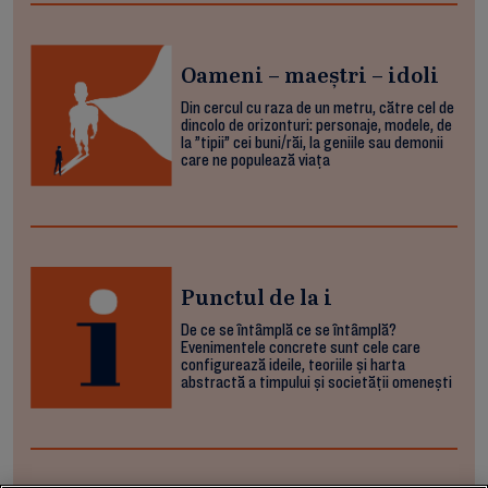
Oameni – maeștri – idoli
Din cercul cu raza de un metru, către cel de
dincolo de orizonturi: personaje, modele, de
la ”tipii” cei buni/răi, la geniile sau demonii
care ne populează viața
Punctul de la i
De ce se întâmplă ce se întâmplă?
Evenimentele concrete sunt cele care
configurează ideile, teoriile și harta
abstractă a timpului și societății omenești