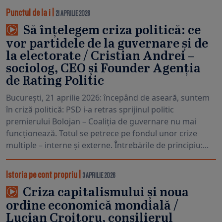
Punctul de la i
|
21 APRILIE 2026
Să înțelegem criza politică: ce
vor partidele de la guvernare și de
la electorate / Cristian Andrei –
sociolog, CEO și Founder Agenția
de Rating Politic
București, 21 aprilie 2026: începând de aseară, suntem
în criză politică: PSD i-a retras sprijinul politic
premierului Bolojan – Coaliția de guvernare nu mai
funcționează. Totul se petrece pe fondul unor crize
multiple – interne și externe. Întrebările de principiu:...
Istoria pe cont propriu
|
3 APRILIE 2026
Criza capitalismului și noua
ordine economică mondială /
Lucian Croitoru, consilierul