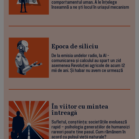
comportamentul uman. A le înțelege
înseamnă a ne ști locul în uriașul mecanism
Epoca de siliciu
De la emisia undelor radio, la AI -
comunicarea și calculul au spart un zid
asemenea Revoluției agricole de acum 12
mii de ani. Și habar nu avem ce urmează
În viitor cu mintea
întreagă
Sufletul, conștiința: societățile evoluează
rapid – psihologia generațiilor de humanoizi
rareori poate ține pasul. Cum rămânem în
acord cu pulsul vieții naturale?