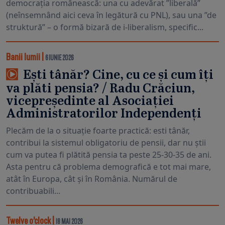
democrația românească: una cu adevărat ”liberală”
(neînsemnând aici ceva în legătură cu PNL), sau una ”de
struktură” – o formă bizară de i-liberalism, specific...
Banii lumii
|
6 IUNIE 2026
Ești tânăr? Cine, cu ce și cum îți
va plăti pensia? / Radu Crăciun,
vicepreședinte al Asociației
Administratorilor Independenți
Plecăm de la o situație foarte practică: esti tânăr,
contribui la sistemul obligatoriu de pensii, dar nu știi
cum va putea fi plătită pensia ta peste 25-30-35 de ani.
Asta pentru că problema demografică e tot mai mare,
atât în Europa, cât și în România. Numărul de
contribuabili...
Twelve o’clock
|
18 MAI 2026