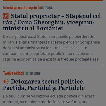
Istoria pe cont propriu
|
8 IULIE 2026
Statul proprietar – Stăpânul cel
rău / Oana Gheorghiu, viceprim-
ministru al României
De ce își păstrează Statul companiile pe pierderi de
miliarde și cine finanțează aceste pierderi? Companiile
de stat și administrarea lor – mai ales că aceste
companii sunt proprietate publică – au nevoie de o
rațiune economică de a exista și trebuie protejate așa...
Twelve o’clock
|
15 IUNIE 2026
Detonarea scenei politice.
Partida, Partidul și Partidele
De felul cum se va rezolva ecuația politică din acest
moment, va depinde modul în care va funcționa