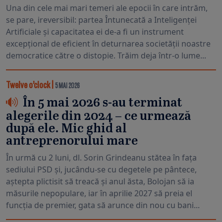
Una din cele mai mari temeri ale epocii în care intrăm,
se pare, ireversibil: partea Întunecată a Inteligenței
Artificiale și capacitatea ei de-a fi un instrument
excepțional de eficient în deturnarea societății noastre
democratice către o distopie. Trăim deja într-o lume...
Twelve o’clock
|
5 MAI 2026
În 5 mai 2026 s-au terminat
alegerile din 2024 – ce urmează
după ele. Mic ghid al
antreprenorului mare
În urmă cu 2 luni, dl. Sorin Grindeanu stătea în fața
sediului PSD și, jucându-se cu degetele pe pântece,
aștepta plictisit să treacă și anul ăsta, Bolojan să ia
măsurile nepopulare, iar în aprilie 2027 să preia el
funcția de premier, gata să arunce din nou cu bani...