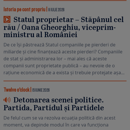
Istoria pe cont propriu
|
8 IULIE 2026
Statul proprietar – Stăpânul cel
rău / Oana Gheorghiu, viceprim-
ministru al României
De ce își păstrează Statul companiile pe pierderi de
miliarde și cine finanțează aceste pierderi? Companiile
de stat și administrarea lor – mai ales că aceste
companii sunt proprietate publică – au nevoie de o
rațiune economică de a exista și trebuie protejate așa...
Twelve o’clock
|
15 IUNIE 2026
Detonarea scenei politice.
Partida, Partidul și Partidele
De felul cum se va rezolva ecuația politică din acest
moment, va depinde modul în care va funcționa