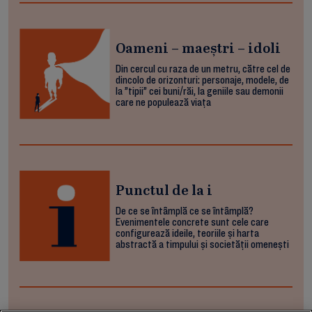
Oameni – maeștri – idoli
Din cercul cu raza de un metru, către cel de
dincolo de orizonturi: personaje, modele, de
la ”tipii” cei buni/răi, la geniile sau demonii
care ne populează viața
Punctul de la i
De ce se întâmplă ce se întâmplă?
Evenimentele concrete sunt cele care
configurează ideile, teoriile și harta
abstractă a timpului și societății omenești