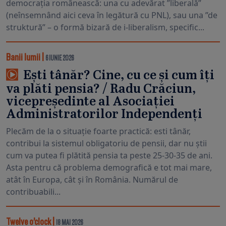
democrația românească: una cu adevărat ”liberală”
(neînsemnând aici ceva în legătură cu PNL), sau una ”de
struktură” – o formă bizară de i-liberalism, specific...
Banii lumii
|
6 IUNIE 2026
Ești tânăr? Cine, cu ce și cum îți
va plăti pensia? / Radu Crăciun,
vicepreședinte al Asociației
Administratorilor Independenți
Plecăm de la o situație foarte practică: esti tânăr,
contribui la sistemul obligatoriu de pensii, dar nu știi
cum va putea fi plătită pensia ta peste 25-30-35 de ani.
Asta pentru că problema demografică e tot mai mare,
atât în Europa, cât și în România. Numărul de
contribuabili...
Twelve o’clock
|
18 MAI 2026