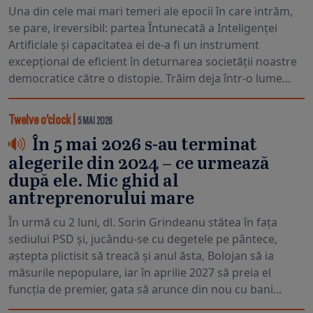
Una din cele mai mari temeri ale epocii în care intrăm,
se pare, ireversibil: partea Întunecată a Inteligenței
Artificiale și capacitatea ei de-a fi un instrument
excepțional de eficient în deturnarea societății noastre
democratice către o distopie. Trăim deja într-o lume...
Twelve o’clock
|
5 MAI 2026
În 5 mai 2026 s-au terminat
alegerile din 2024 – ce urmează
după ele. Mic ghid al
antreprenorului mare
În urmă cu 2 luni, dl. Sorin Grindeanu stătea în fața
sediului PSD și, jucându-se cu degetele pe pântece,
aștepta plictisit să treacă și anul ăsta, Bolojan să ia
măsurile nepopulare, iar în aprilie 2027 să preia el
funcția de premier, gata să arunce din nou cu bani...