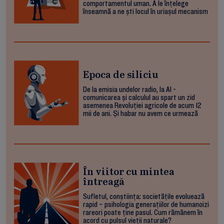
comportamentul uman. A le înțelege
înseamnă a ne ști locul în uriașul mecanism
Epoca de siliciu
De la emisia undelor radio, la AI -
comunicarea și calculul au spart un zid
asemenea Revoluției agricole de acum 12
mii de ani. Și habar nu avem ce urmează
În viitor cu mintea
întreagă
Sufletul, conștiința: societățile evoluează
rapid – psihologia generațiilor de humanoizi
rareori poate ține pasul. Cum rămânem în
acord cu pulsul vieții naturale?