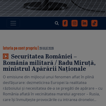
Istoria pe cont propriu
|
29 IULIE 2026
Securitatea României –
România militară / Radu Miruță,
ministrul Apărării Naționale
O emisiune din mijlocul unui fenomen aflat în plină
desfășurare: dezmeticirea Europei la realitatea
războiului și necesitatea de-a se pregăti de apărare – cu
România aflată în vecinătatea marelui agresor – Rusia,
care își înmulțește provocările cu intrarea dronelor...