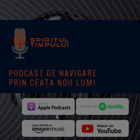
PODCAST DE NAVIGARE
PRIN CEAȚA NOII LUMI