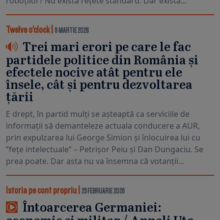
roboților? Nu există rețete standard. Dar există...
Twelve o’clock
|
9 MARTIE 2026
Trei mari erori pe care le fac
partidele politice din România și
efectele nocive atât pentru ele
însele, cât și pentru dezvoltarea
țării
E drept, în partid mulți se așteaptă ca serviciile de
informații să demanteleze actuala conducere a AUR,
prin expulzarea lui George Simion și înlocuirea lui cu
”fețe intelectuale” – Petrișor Peiu și Dan Dungaciu. Se
prea poate. Dar asta nu va însemna că votanții...
Istoria pe cont propriu
|
25 FEBRUARIE 2026
Întoarcerea Germaniei: