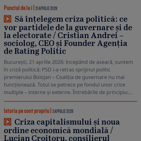
Punctul de la i
|
21 APRILIE 2026
Să înțelegem criza politică: ce
vor partidele de la guvernare și de
la electorate / Cristian Andrei –
sociolog, CEO și Founder Agenția
de Rating Politic
București, 21 aprilie 2026: începând de aseară, suntem
în criză politică: PSD i-a retras sprijinul politic
premierului Bolojan – Coaliția de guvernare nu mai
funcționează. Totul se petrece pe fondul unor crize
multiple – interne și externe. Întrebările de principiu:...
Istoria pe cont propriu
|
3 APRILIE 2026
Criza capitalismului și noua
ordine economică mondială /
Lucian Croitoru, consilierul