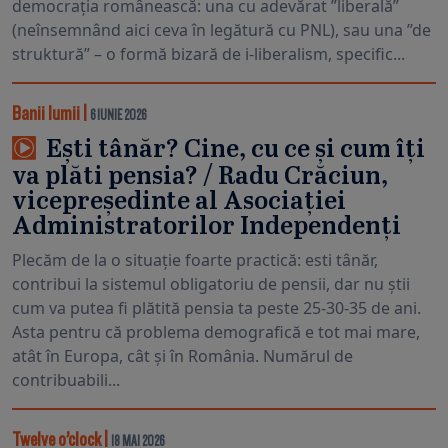
democrația românească: una cu adevărat ”liberală”
(neînsemnând aici ceva în legătură cu PNL), sau una ”de
struktură” – o formă bizară de i-liberalism, specific...
Banii lumii
|
6 IUNIE 2026
Ești tânăr? Cine, cu ce și cum îți
va plăti pensia? / Radu Crăciun,
vicepreședinte al Asociației
Administratorilor Independenți
Plecăm de la o situație foarte practică: esti tânăr,
contribui la sistemul obligatoriu de pensii, dar nu știi
cum va putea fi plătită pensia ta peste 25-30-35 de ani.
Asta pentru că problema demografică e tot mai mare,
atât în Europa, cât și în România. Numărul de
contribuabili...
Twelve o’clock
|
18 MAI 2026