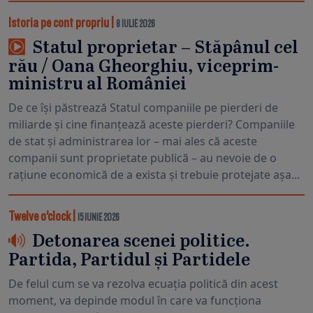
Istoria pe cont propriu
|
8 IULIE 2026
Statul proprietar – Stăpânul cel
rău / Oana Gheorghiu, viceprim-
ministru al României
De ce își păstrează Statul companiile pe pierderi de
miliarde și cine finanțează aceste pierderi? Companiile
de stat și administrarea lor – mai ales că aceste
companii sunt proprietate publică – au nevoie de o
rațiune economică de a exista și trebuie protejate așa...
Twelve o’clock
|
15 IUNIE 2026
Detonarea scenei politice.
Partida, Partidul și Partidele
De felul cum se va rezolva ecuația politică din acest
moment, va depinde modul în care va funcționa