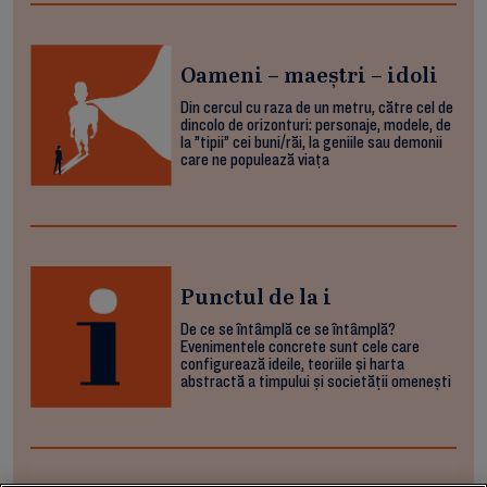
Oameni – maeștri – idoli
Din cercul cu raza de un metru, către cel de
dincolo de orizonturi: personaje, modele, de
la ”tipii” cei buni/răi, la geniile sau demonii
care ne populează viața
Punctul de la i
De ce se întâmplă ce se întâmplă?
Evenimentele concrete sunt cele care
configurează ideile, teoriile și harta
abstractă a timpului și societății omenești