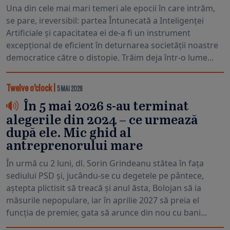
Una din cele mai mari temeri ale epocii în care intrăm,
se pare, ireversibil: partea Întunecată a Inteligenței
Artificiale și capacitatea ei de-a fi un instrument
excepțional de eficient în deturnarea societății noastre
democratice către o distopie. Trăim deja într-o lume...
Twelve o’clock
|
5 MAI 2026
În 5 mai 2026 s-au terminat
alegerile din 2024 – ce urmează
după ele. Mic ghid al
antreprenorului mare
În urmă cu 2 luni, dl. Sorin Grindeanu stătea în fața
sediului PSD și, jucându-se cu degetele pe pântece,
aștepta plictisit să treacă și anul ăsta, Bolojan să ia
măsurile nepopulare, iar în aprilie 2027 să preia el
funcția de premier, gata să arunce din nou cu bani...