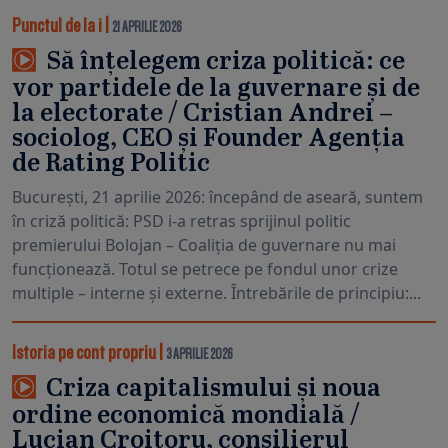
Punctul de la i
|
21 APRILIE 2026
Să înțelegem criza politică: ce
vor partidele de la guvernare și de
la electorate / Cristian Andrei –
sociolog, CEO și Founder Agenția
de Rating Politic
București, 21 aprilie 2026: începând de aseară, suntem
în criză politică: PSD i-a retras sprijinul politic
premierului Bolojan – Coaliția de guvernare nu mai
funcționează. Totul se petrece pe fondul unor crize
multiple – interne și externe. Întrebările de principiu:...
Istoria pe cont propriu
|
3 APRILIE 2026
Criza capitalismului și noua
ordine economică mondială /
Lucian Croitoru, consilierul