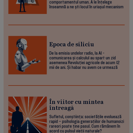
comportamentul uman. A le înțelege
înseamnă a ne ști locul în uriașul mecanism
Epoca de siliciu
De la emisia undelor radio, la AI -
comunicarea și calculul au spart un zid
asemenea Revoluției agricole de acum 12
mii de ani. Și habar nu avem ce urmează
În viitor cu mintea
întreagă
Sufletul, conștiința: societățile evoluează
rapid – psihologia generațiilor de humanoizi
rareori poate ține pasul. Cum rămânem în
acord cu pulsul vieții naturale?