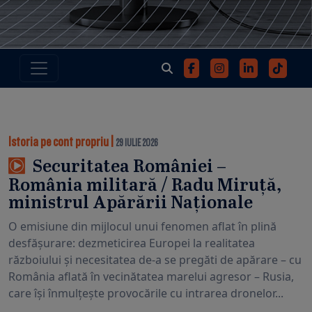
Istoria pe cont propriu
|
29 IULIE 2026
Securitatea României –
România militară / Radu Miruță,
ministrul Apărării Naționale
O emisiune din mijlocul unui fenomen aflat în plină
desfășurare: dezmeticirea Europei la realitatea
războiului și necesitatea de-a se pregăti de apărare – cu
România aflată în vecinătatea marelui agresor – Rusia,
care își înmulțește provocările cu intrarea dronelor...