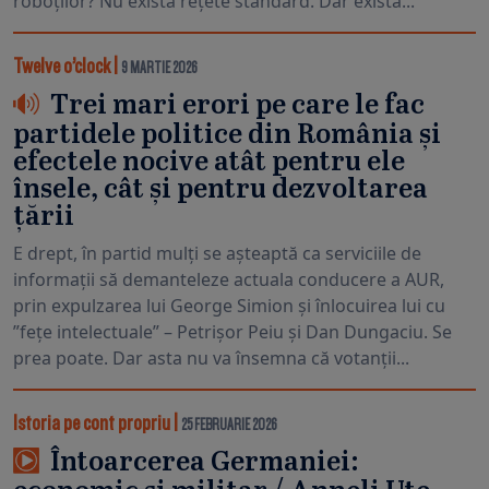
roboților? Nu există rețete standard. Dar există...
Twelve o’clock
|
9 MARTIE 2026
Trei mari erori pe care le fac
partidele politice din România și
efectele nocive atât pentru ele
însele, cât și pentru dezvoltarea
țării
E drept, în partid mulți se așteaptă ca serviciile de
informații să demanteleze actuala conducere a AUR,
prin expulzarea lui George Simion și înlocuirea lui cu
”fețe intelectuale” – Petrișor Peiu și Dan Dungaciu. Se
prea poate. Dar asta nu va însemna că votanții...
Istoria pe cont propriu
|
25 FEBRUARIE 2026
Întoarcerea Germaniei: