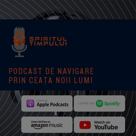
PODCAST DE NAVIGARE
PRIN CEAȚA NOII LUMI