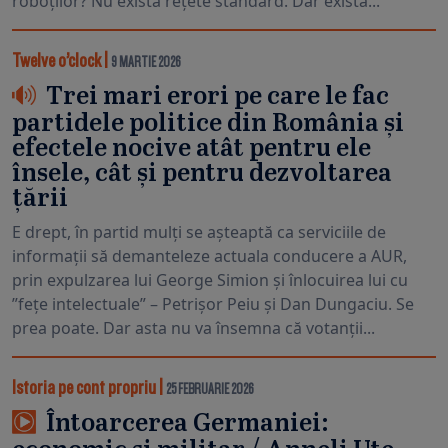
roboților? Nu există rețete standard. Dar există...
Twelve o’clock
|
9 MARTIE 2026
Trei mari erori pe care le fac
partidele politice din România și
efectele nocive atât pentru ele
însele, cât și pentru dezvoltarea
țării
E drept, în partid mulți se așteaptă ca serviciile de
informații să demanteleze actuala conducere a AUR,
prin expulzarea lui George Simion și înlocuirea lui cu
”fețe intelectuale” – Petrișor Peiu și Dan Dungaciu. Se
prea poate. Dar asta nu va însemna că votanții...
Istoria pe cont propriu
|
25 FEBRUARIE 2026
Întoarcerea Germaniei: