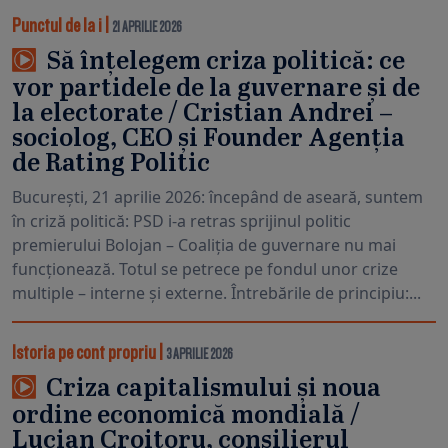
Punctul de la i
|
21 APRILIE 2026
Să înțelegem criza politică: ce
vor partidele de la guvernare și de
la electorate / Cristian Andrei –
sociolog, CEO și Founder Agenția
de Rating Politic
București, 21 aprilie 2026: începând de aseară, suntem
în criză politică: PSD i-a retras sprijinul politic
premierului Bolojan – Coaliția de guvernare nu mai
funcționează. Totul se petrece pe fondul unor crize
multiple – interne și externe. Întrebările de principiu:...
Istoria pe cont propriu
|
3 APRILIE 2026
Criza capitalismului și noua
ordine economică mondială /
Lucian Croitoru, consilierul