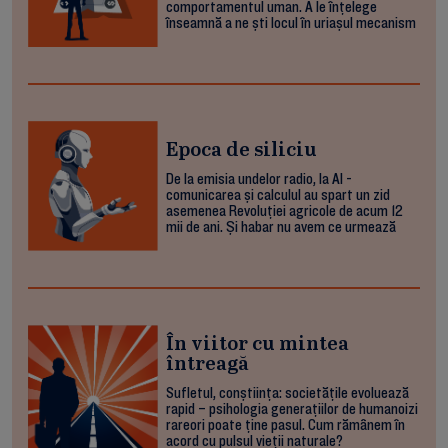
comportamentul uman. A le înțelege
înseamnă a ne ști locul în uriașul mecanism
Epoca de siliciu
De la emisia undelor radio, la AI -
comunicarea și calculul au spart un zid
asemenea Revoluției agricole de acum 12
mii de ani. Și habar nu avem ce urmează
În viitor cu mintea
întreagă
Sufletul, conștiința: societățile evoluează
rapid – psihologia generațiilor de humanoizi
rareori poate ține pasul. Cum rămânem în
acord cu pulsul vieții naturale?