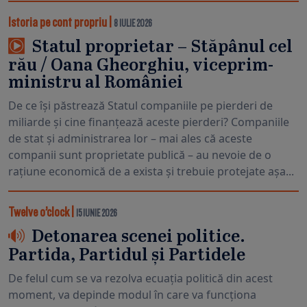
Istoria pe cont propriu
|
8 IULIE 2026
Statul proprietar – Stăpânul cel
rău / Oana Gheorghiu, viceprim-
ministru al României
De ce își păstrează Statul companiile pe pierderi de
miliarde și cine finanțează aceste pierderi? Companiile
de stat și administrarea lor – mai ales că aceste
companii sunt proprietate publică – au nevoie de o
rațiune economică de a exista și trebuie protejate așa...
Twelve o’clock
|
15 IUNIE 2026
Detonarea scenei politice.
Partida, Partidul și Partidele
De felul cum se va rezolva ecuația politică din acest
moment, va depinde modul în care va funcționa