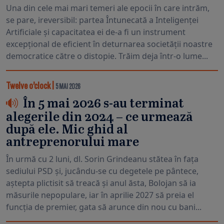
Una din cele mai mari temeri ale epocii în care intrăm,
se pare, ireversibil: partea Întunecată a Inteligenței
Artificiale și capacitatea ei de-a fi un instrument
excepțional de eficient în deturnarea societății noastre
democratice către o distopie. Trăim deja într-o lume...
Twelve o’clock
|
5 MAI 2026
În 5 mai 2026 s-au terminat
alegerile din 2024 – ce urmează
după ele. Mic ghid al
antreprenorului mare
În urmă cu 2 luni, dl. Sorin Grindeanu stătea în fața
sediului PSD și, jucându-se cu degetele pe pântece,
aștepta plictisit să treacă și anul ăsta, Bolojan să ia
măsurile nepopulare, iar în aprilie 2027 să preia el
funcția de premier, gata să arunce din nou cu bani...