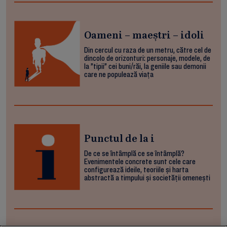
Oameni – maeștri – idoli
Din cercul cu raza de un metru, către cel de
dincolo de orizonturi: personaje, modele, de
la ”tipii” cei buni/răi, la geniile sau demonii
care ne populează viața
Punctul de la i
De ce se întâmplă ce se întâmplă?
Evenimentele concrete sunt cele care
configurează ideile, teoriile și harta
abstractă a timpului și societății omenești