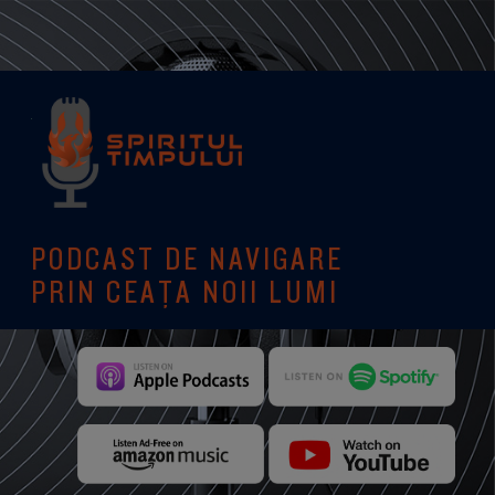
PODCAST DE NAVIGARE
PRIN CEAȚA NOII LUMI