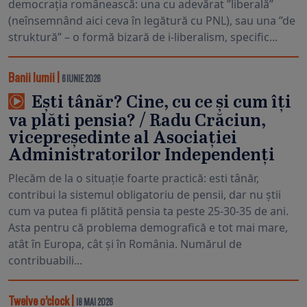
democrația românească: una cu adevărat ”liberală”
(neînsemnând aici ceva în legătură cu PNL), sau una ”de
struktură” – o formă bizară de i-liberalism, specific...
Banii lumii
|
6 IUNIE 2026
Ești tânăr? Cine, cu ce și cum îți
va plăti pensia? / Radu Crăciun,
vicepreședinte al Asociației
Administratorilor Independenți
Plecăm de la o situație foarte practică: esti tânăr,
contribui la sistemul obligatoriu de pensii, dar nu știi
cum va putea fi plătită pensia ta peste 25-30-35 de ani.
Asta pentru că problema demografică e tot mai mare,
atât în Europa, cât și în România. Numărul de
contribuabili...
Twelve o’clock
|
18 MAI 2026