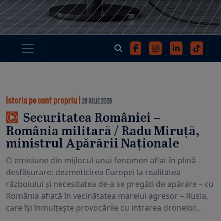
Istoria pe cont propriu
|
29 IULIE 2026
Securitatea României –
România militară / Radu Miruță,
ministrul Apărării Naționale
O emisiune din mijlocul unui fenomen aflat în plină
desfășurare: dezmeticirea Europei la realitatea
războiului și necesitatea de-a se pregăti de apărare – cu
România aflată în vecinătatea marelui agresor – Rusia,
care își înmulțește provocările cu intrarea dronelor...