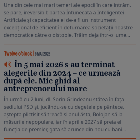
Una din cele mai mari temeri ale epocii în care intrăm,
se pare, ireversibil: partea Întunecată a Inteligenței
Artificiale și capacitatea ei de-a fi un instrument
excepțional de eficient în deturnarea societății noastre
democratice către o distopie. Trăim deja într-o lume...
Twelve o’clock
|
5 MAI 2026
În 5 mai 2026 s-au terminat
alegerile din 2024 – ce urmează
după ele. Mic ghid al
antreprenorului mare
În urmă cu 2 luni, dl. Sorin Grindeanu stătea în fața
sediului PSD și, jucându-se cu degetele pe pântece,
aștepta plictisit să treacă și anul ăsta, Bolojan să ia
măsurile nepopulare, iar în aprilie 2027 să preia el
funcția de premier, gata să arunce din nou cu bani...