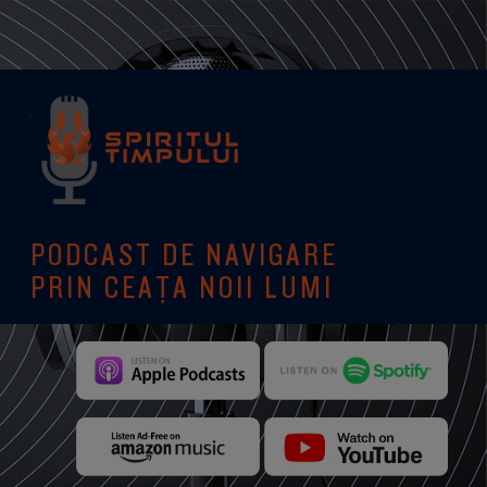
PODCAST DE NAVIGARE
PRIN CEAȚA NOII LUMI