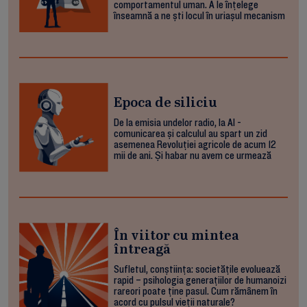
comportamentul uman. A le înțelege
înseamnă a ne ști locul în uriașul mecanism
Epoca de siliciu
De la emisia undelor radio, la AI -
comunicarea și calculul au spart un zid
asemenea Revoluției agricole de acum 12
mii de ani. Și habar nu avem ce urmează
În viitor cu mintea
întreagă
Sufletul, conștiința: societățile evoluează
rapid – psihologia generațiilor de humanoizi
rareori poate ține pasul. Cum rămânem în
acord cu pulsul vieții naturale?