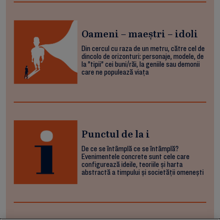
Oameni – maeștri – idoli
Din cercul cu raza de un metru, către cel de
dincolo de orizonturi: personaje, modele, de
la ”tipii” cei buni/răi, la geniile sau demonii
care ne populează viața
Punctul de la i
De ce se întâmplă ce se întâmplă?
Evenimentele concrete sunt cele care
configurează ideile, teoriile și harta
abstractă a timpului și societății omenești