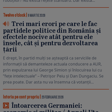
roboților? Nu există rețete standard. Dar există...
Twelve o’clock
|
9 MARTIE 2026
Trei mari erori pe care le fac
partidele politice din România și
efectele nocive atât pentru ele
însele, cât și pentru dezvoltarea
țării
E drept, în partid mulți se așteaptă ca serviciile de
informații să demanteleze actuala conducere a AUR,
prin expulzarea lui George Simion și înlocuirea lui cu
”fețe intelectuale” – Petrișor Peiu și Dan Dungaciu. Se
prea poate. Dar asta nu va însemna că votanții...
Istoria pe cont propriu
|
25 FEBRUARIE 2026
Întoarcerea Germaniei: