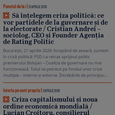
Punctul de la i
|
21 APRILIE 2026
Să înțelegem criza politică: ce
vor partidele de la guvernare și de
la electorate / Cristian Andrei –
sociolog, CEO și Founder Agenția
de Rating Politic
București, 21 aprilie 2026: începând de aseară, suntem
în criză politică: PSD i-a retras sprijinul politic
premierului Bolojan – Coaliția de guvernare nu mai
funcționează. Totul se petrece pe fondul unor crize
multiple – interne și externe. Întrebările de principiu:...
Istoria pe cont propriu
|
3 APRILIE 2026
Criza capitalismului și noua
ordine economică mondială /
Lucian Croitoru, consilierul