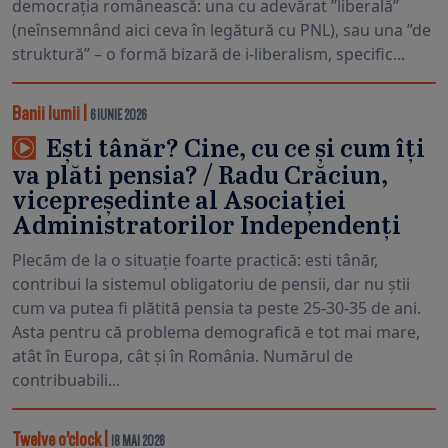
democrația românească: una cu adevărat ”liberală”
(neînsemnând aici ceva în legătură cu PNL), sau una ”de
struktură” – o formă bizară de i-liberalism, specific...
Banii lumii
|
6 IUNIE 2026
Ești tânăr? Cine, cu ce și cum îți
va plăti pensia? / Radu Crăciun,
vicepreședinte al Asociației
Administratorilor Independenți
Plecăm de la o situație foarte practică: esti tânăr,
contribui la sistemul obligatoriu de pensii, dar nu știi
cum va putea fi plătită pensia ta peste 25-30-35 de ani.
Asta pentru că problema demografică e tot mai mare,
atât în Europa, cât și în România. Numărul de
contribuabili...
Twelve o’clock
|
18 MAI 2026