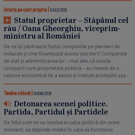
Istoria pe cont propriu
|
8 IULIE 2026
Statul proprietar – Stăpânul cel
rău / Oana Gheorghiu, viceprim-
ministru al României
De ce își păstrează Statul companiile pe pierderi de
miliarde și cine finanțează aceste pierderi? Companiile
de stat și administrarea lor – mai ales că aceste
companii sunt proprietate publică – au nevoie de o
rațiune economică de a exista și trebuie protejate așa...
Twelve o’clock
|
15 IUNIE 2026
Detonarea scenei politice.
Partida, Partidul și Partidele
De felul cum se va rezolva ecuația politică din acest
moment, va depinde modul în care va funcționa