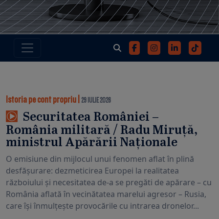
Istoria pe cont propriu
|
29 IULIE 2026
Securitatea României –
România militară / Radu Miruță,
ministrul Apărării Naționale
O emisiune din mijlocul unui fenomen aflat în plină
desfășurare: dezmeticirea Europei la realitatea
războiului și necesitatea de-a se pregăti de apărare – cu
România aflată în vecinătatea marelui agresor – Rusia,
care își înmulțește provocările cu intrarea dronelor...