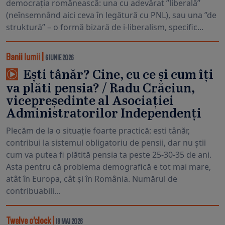
democrația românească: una cu adevărat ”liberală”
(neînsemnând aici ceva în legătură cu PNL), sau una ”de
struktură” – o formă bizară de i-liberalism, specific...
Banii lumii
|
6 IUNIE 2026
Ești tânăr? Cine, cu ce și cum îți
va plăti pensia? / Radu Crăciun,
vicepreședinte al Asociației
Administratorilor Independenți
Plecăm de la o situație foarte practică: esti tânăr,
contribui la sistemul obligatoriu de pensii, dar nu știi
cum va putea fi plătită pensia ta peste 25-30-35 de ani.
Asta pentru că problema demografică e tot mai mare,
atât în Europa, cât și în România. Numărul de
contribuabili...
Twelve o’clock
|
18 MAI 2026