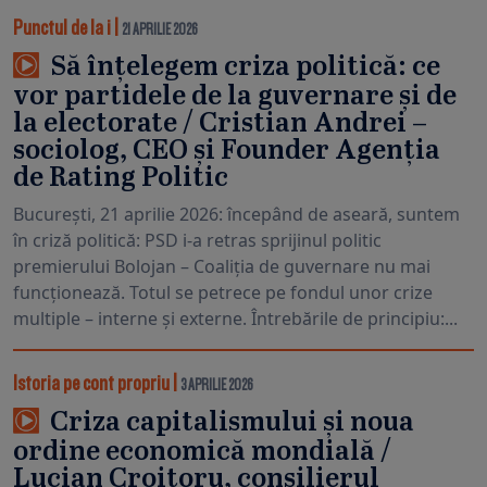
Punctul de la i
|
21 APRILIE 2026
Să înțelegem criza politică: ce
vor partidele de la guvernare și de
la electorate / Cristian Andrei –
sociolog, CEO și Founder Agenția
de Rating Politic
București, 21 aprilie 2026: începând de aseară, suntem
în criză politică: PSD i-a retras sprijinul politic
premierului Bolojan – Coaliția de guvernare nu mai
funcționează. Totul se petrece pe fondul unor crize
multiple – interne și externe. Întrebările de principiu:...
Istoria pe cont propriu
|
3 APRILIE 2026
Criza capitalismului și noua
ordine economică mondială /
Lucian Croitoru, consilierul