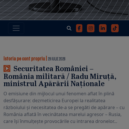
Istoria pe cont propriu
|
29 IULIE 2026
Securitatea României –
România militară / Radu Miruță,
ministrul Apărării Naționale
O emisiune din mijlocul unui fenomen aflat în plină
desfășurare: dezmeticirea Europei la realitatea
războiului și necesitatea de-a se pregăti de apărare – cu
România aflată în vecinătatea marelui agresor – Rusia,
care își înmulțește provocările cu intrarea dronelor...