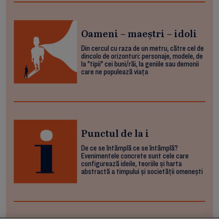
Oameni – maeștri – idoli
Din cercul cu raza de un metru, către cel de
dincolo de orizonturi: personaje, modele, de
la ”tipii” cei buni/răi, la geniile sau demonii
care ne populează viața
Punctul de la i
De ce se întâmplă ce se întâmplă?
Evenimentele concrete sunt cele care
configurează ideile, teoriile și harta
abstractă a timpului și societății omenești