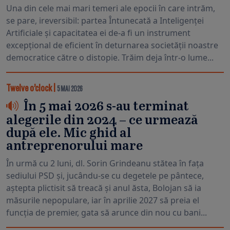
Una din cele mai mari temeri ale epocii în care intrăm,
se pare, ireversibil: partea Întunecată a Inteligenței
Artificiale și capacitatea ei de-a fi un instrument
excepțional de eficient în deturnarea societății noastre
democratice către o distopie. Trăim deja într-o lume...
Twelve o’clock
|
5 MAI 2026
În 5 mai 2026 s-au terminat
alegerile din 2024 – ce urmează
după ele. Mic ghid al
antreprenorului mare
În urmă cu 2 luni, dl. Sorin Grindeanu stătea în fața
sediului PSD și, jucându-se cu degetele pe pântece,
aștepta plictisit să treacă și anul ăsta, Bolojan să ia
măsurile nepopulare, iar în aprilie 2027 să preia el
funcția de premier, gata să arunce din nou cu bani...