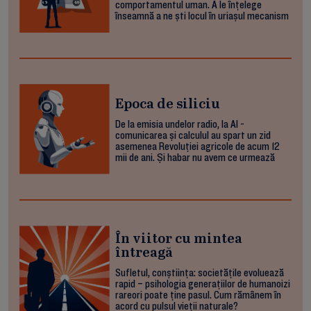
comportamentul uman. A le înțelege
înseamnă a ne ști locul în uriașul mecanism
Epoca de siliciu
De la emisia undelor radio, la AI -
comunicarea și calculul au spart un zid
asemenea Revoluției agricole de acum 12
mii de ani. Și habar nu avem ce urmează
În viitor cu mintea
întreagă
Sufletul, conștiința: societățile evoluează
rapid – psihologia generațiilor de humanoizi
rareori poate ține pasul. Cum rămânem în
acord cu pulsul vieții naturale?