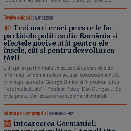
roboților? Nu există rețete standard. Dar există...
Twelve o’clock
|
9 MARTIE 2026
Trei mari erori pe care le fac
partidele politice din România și
efectele nocive atât pentru ele
însele, cât și pentru dezvoltarea
țării
E drept, în partid mulți se așteaptă ca serviciile de
informații să demanteleze actuala conducere a AUR,
prin expulzarea lui George Simion și înlocuirea lui cu
”fețe intelectuale” – Petrișor Peiu și Dan Dungaciu. Se
prea poate. Dar asta nu va însemna că votanții...
Istoria pe cont propriu
|
25 FEBRUARIE 2026
Întoarcerea Germaniei: