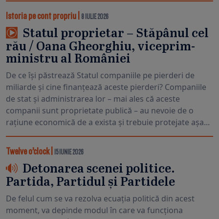
Istoria pe cont propriu
|
8 IULIE 2026
Statul proprietar – Stăpânul cel
rău / Oana Gheorghiu, viceprim-
ministru al României
De ce își păstrează Statul companiile pe pierderi de
miliarde și cine finanțează aceste pierderi? Companiile
de stat și administrarea lor – mai ales că aceste
companii sunt proprietate publică – au nevoie de o
rațiune economică de a exista și trebuie protejate așa...
Twelve o’clock
|
15 IUNIE 2026
Detonarea scenei politice.
Partida, Partidul și Partidele
De felul cum se va rezolva ecuația politică din acest
moment, va depinde modul în care va funcționa