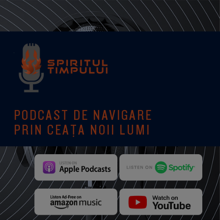
PODCAST DE NAVIGARE
PRIN CEAȚA NOII LUMI