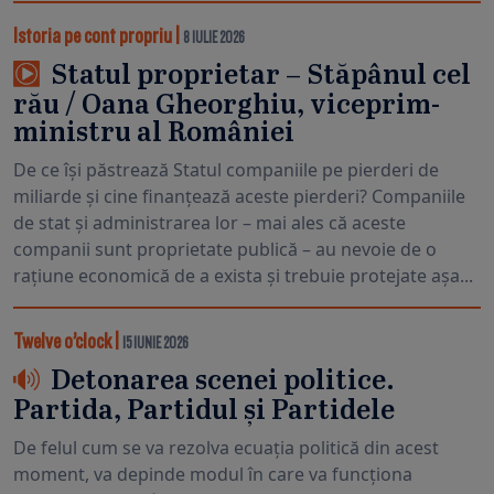
Istoria pe cont propriu
|
8 IULIE 2026
Statul proprietar – Stăpânul cel
rău / Oana Gheorghiu, viceprim-
ministru al României
De ce își păstrează Statul companiile pe pierderi de
miliarde și cine finanțează aceste pierderi? Companiile
de stat și administrarea lor – mai ales că aceste
companii sunt proprietate publică – au nevoie de o
rațiune economică de a exista și trebuie protejate așa...
Twelve o’clock
|
15 IUNIE 2026
Detonarea scenei politice.
Partida, Partidul și Partidele
De felul cum se va rezolva ecuația politică din acest
moment, va depinde modul în care va funcționa