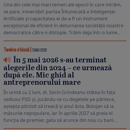
Una din cele mai mari temeri ale epocii în care intrăm,
se pare, ireversibil: partea Întunecată a Inteligenței
Artificiale și capacitatea ei de-a fi un instrument
excepțional de eficient în deturnarea societății noastre
democratice către o distopie. Trăim deja într-o lume...
Twelve o’clock
|
5 MAI 2026
În 5 mai 2026 s-au terminat
alegerile din 2024 – ce urmează
după ele. Mic ghid al
antreprenorului mare
În urmă cu 2 luni, dl. Sorin Grindeanu stătea în fața
sediului PSD și, jucându-se cu degetele pe pântece,
aștepta plictisit să treacă și anul ăsta, Bolojan să ia
măsurile nepopulare, iar în aprilie 2027 să preia el
funcția de premier, gata să arunce din nou cu bani...