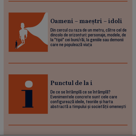
Oameni – maeștri – idoli
Din cercul cu raza de un metru, către cel de
dincolo de orizonturi: personaje, modele, de
la ”tipii” cei buni/răi, la geniile sau demonii
care ne populează viața
Punctul de la i
De ce se întâmplă ce se întâmplă?
Evenimentele concrete sunt cele care
configurează ideile, teoriile și harta
abstractă a timpului și societății omenești