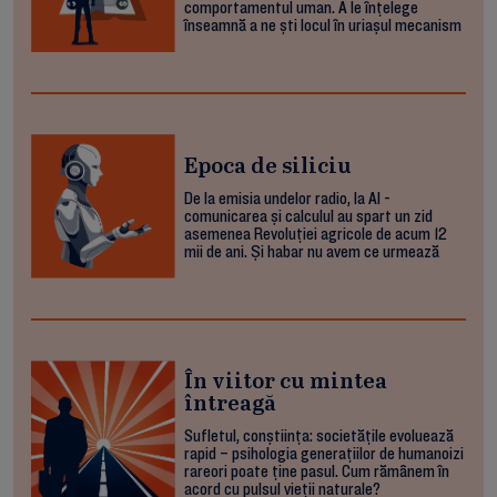
comportamentul uman. A le înțelege
înseamnă a ne ști locul în uriașul mecanism
Epoca de siliciu
De la emisia undelor radio, la AI -
comunicarea și calculul au spart un zid
asemenea Revoluției agricole de acum 12
mii de ani. Și habar nu avem ce urmează
În viitor cu mintea
întreagă
Sufletul, conștiința: societățile evoluează
rapid – psihologia generațiilor de humanoizi
rareori poate ține pasul. Cum rămânem în
acord cu pulsul vieții naturale?