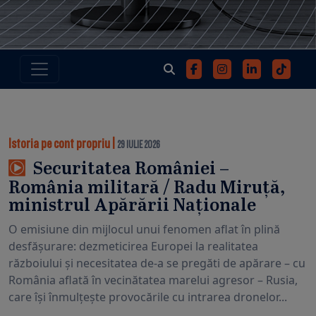
Istoria pe cont propriu
|
29 IULIE 2026
Securitatea României –
România militară / Radu Miruță,
ministrul Apărării Naționale
O emisiune din mijlocul unui fenomen aflat în plină
desfășurare: dezmeticirea Europei la realitatea
războiului și necesitatea de-a se pregăti de apărare – cu
România aflată în vecinătatea marelui agresor – Rusia,
care își înmulțește provocările cu intrarea dronelor...