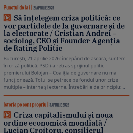
Punctul de la i
|
21 APRILIE 2026
Să înțelegem criza politică: ce
vor partidele de la guvernare și de
la electorate / Cristian Andrei –
sociolog, CEO și Founder Agenția
de Rating Politic
București, 21 aprilie 2026: începând de aseară, suntem
în criză politică: PSD i-a retras sprijinul politic
premierului Bolojan – Coaliția de guvernare nu mai
funcționează. Totul se petrece pe fondul unor crize
multiple – interne și externe. Întrebările de principiu:...
Istoria pe cont propriu
|
3 APRILIE 2026
Criza capitalismului și noua
ordine economică mondială /
Lucian Croitoru, consilierul