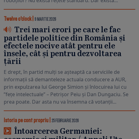
roboților? Nu există rețete standard. Dar există...
Twelve o’clock
|
9 MARTIE 2026
Trei mari erori pe care le fac
partidele politice din România și
efectele nocive atât pentru ele
însele, cât și pentru dezvoltarea
țării
E drept, în partid mulți se așteaptă ca serviciile de
informații să demanteleze actuala conducere a AUR,
prin expulzarea lui George Simion și înlocuirea lui cu
”fețe intelectuale” – Petrișor Peiu și Dan Dungaciu. Se
prea poate. Dar asta nu va însemna că votanții...
Istoria pe cont propriu
|
25 FEBRUARIE 2026
Întoarcerea Germaniei: