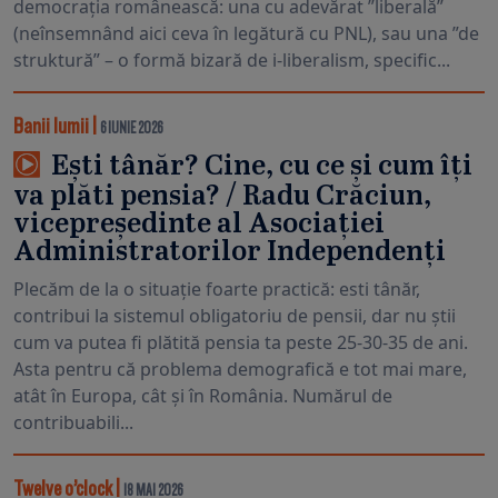
democrația românească: una cu adevărat ”liberală”
(neînsemnând aici ceva în legătură cu PNL), sau una ”de
struktură” – o formă bizară de i-liberalism, specific...
Banii lumii
|
6 IUNIE 2026
Ești tânăr? Cine, cu ce și cum îți
va plăti pensia? / Radu Crăciun,
vicepreședinte al Asociației
Administratorilor Independenți
Plecăm de la o situație foarte practică: esti tânăr,
contribui la sistemul obligatoriu de pensii, dar nu știi
cum va putea fi plătită pensia ta peste 25-30-35 de ani.
Asta pentru că problema demografică e tot mai mare,
atât în Europa, cât și în România. Numărul de
contribuabili...
Twelve o’clock
|
18 MAI 2026