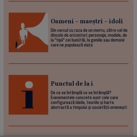
Oameni – maeștri – idoli
Din cercul cu raza de un metru, către cel de
dincolo de orizonturi: personaje, modele, de
la ”tipii” cei buni/răi, la geniile sau demonii
care ne populează viața
Punctul de la i
De ce se întâmplă ce se întâmplă?
Evenimentele concrete sunt cele care
configurează ideile, teoriile și harta
abstractă a timpului și societății omenești