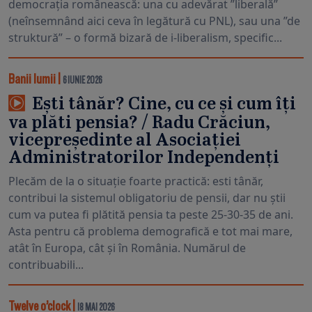
democrația românească: una cu adevărat ”liberală”
(neînsemnând aici ceva în legătură cu PNL), sau una ”de
struktură” – o formă bizară de i-liberalism, specific...
Banii lumii
|
6 IUNIE 2026
Ești tânăr? Cine, cu ce și cum îți
va plăti pensia? / Radu Crăciun,
vicepreședinte al Asociației
Administratorilor Independenți
Plecăm de la o situație foarte practică: esti tânăr,
contribui la sistemul obligatoriu de pensii, dar nu știi
cum va putea fi plătită pensia ta peste 25-30-35 de ani.
Asta pentru că problema demografică e tot mai mare,
atât în Europa, cât și în România. Numărul de
contribuabili...
Twelve o’clock
|
18 MAI 2026