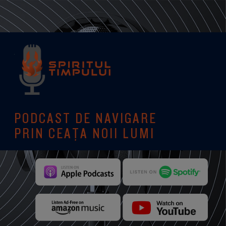
PODCAST DE NAVIGARE
PRIN CEAȚA NOII LUMI