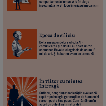
comportamentul uman. A le înțelege
înseamnă a ne ști locul în uriașul mecanism
Epoca de siliciu
De la emisia undelor radio, la AI -
comunicarea și calculul au spart un zid
asemenea Revoluției agricole de acum 12
mii de ani. Și habar nu avem ce urmează
În viitor cu mintea
întreagă
Sufletul, conștiința: societățile evoluează
rapid – psihologia generațiilor de humanoizi
rareori poate ține pasul. Cum rămânem în
acord cu pulsul vieții naturale?