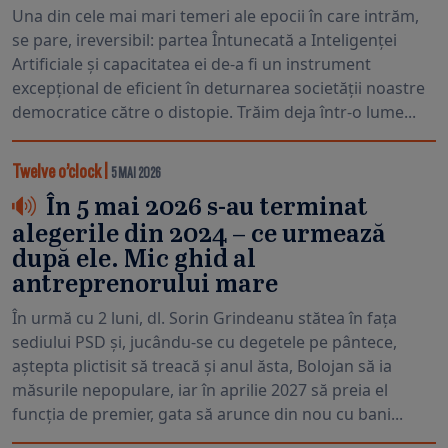
Una din cele mai mari temeri ale epocii în care intrăm,
se pare, ireversibil: partea Întunecată a Inteligenței
Artificiale și capacitatea ei de-a fi un instrument
excepțional de eficient în deturnarea societății noastre
democratice către o distopie. Trăim deja într-o lume...
Twelve o’clock
|
5 MAI 2026
În 5 mai 2026 s-au terminat
alegerile din 2024 – ce urmează
după ele. Mic ghid al
antreprenorului mare
În urmă cu 2 luni, dl. Sorin Grindeanu stătea în fața
sediului PSD și, jucându-se cu degetele pe pântece,
aștepta plictisit să treacă și anul ăsta, Bolojan să ia
măsurile nepopulare, iar în aprilie 2027 să preia el
funcția de premier, gata să arunce din nou cu bani...