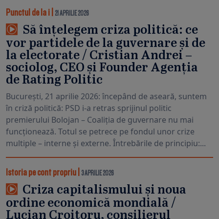
Punctul de la i
|
21 APRILIE 2026
Să înțelegem criza politică: ce
vor partidele de la guvernare și de
la electorate / Cristian Andrei –
sociolog, CEO și Founder Agenția
de Rating Politic
București, 21 aprilie 2026: începând de aseară, suntem
în criză politică: PSD i-a retras sprijinul politic
premierului Bolojan – Coaliția de guvernare nu mai
funcționează. Totul se petrece pe fondul unor crize
multiple – interne și externe. Întrebările de principiu:...
Istoria pe cont propriu
|
3 APRILIE 2026
Criza capitalismului și noua
ordine economică mondială /
Lucian Croitoru, consilierul