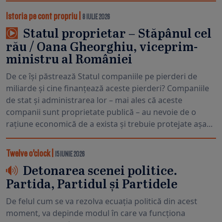
Istoria pe cont propriu
|
8 IULIE 2026
Statul proprietar – Stăpânul cel
rău / Oana Gheorghiu, viceprim-
ministru al României
De ce își păstrează Statul companiile pe pierderi de
miliarde și cine finanțează aceste pierderi? Companiile
de stat și administrarea lor – mai ales că aceste
companii sunt proprietate publică – au nevoie de o
rațiune economică de a exista și trebuie protejate așa...
Twelve o’clock
|
15 IUNIE 2026
Detonarea scenei politice.
Partida, Partidul și Partidele
De felul cum se va rezolva ecuația politică din acest
moment, va depinde modul în care va funcționa