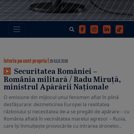
Istoria pe cont propriu
|
29 IULIE 2026
Securitatea României –
România militară / Radu Miruță,
ministrul Apărării Naționale
O emisiune din mijlocul unui fenomen aflat în plină
desfășurare: dezmeticirea Europei la realitatea
războiului și necesitatea de-a se pregăti de apărare – cu
România aflată în vecinătatea marelui agresor – Rusia,
care își înmulțește provocările cu intrarea dronelor...