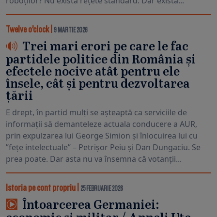
roboților? Nu există rețete standard. Dar există...
Twelve o’clock
|
9 MARTIE 2026
Trei mari erori pe care le fac
partidele politice din România și
efectele nocive atât pentru ele
însele, cât și pentru dezvoltarea
țării
E drept, în partid mulți se așteaptă ca serviciile de
informații să demanteleze actuala conducere a AUR,
prin expulzarea lui George Simion și înlocuirea lui cu
”fețe intelectuale” – Petrișor Peiu și Dan Dungaciu. Se
prea poate. Dar asta nu va însemna că votanții...
Istoria pe cont propriu
|
25 FEBRUARIE 2026
Întoarcerea Germaniei: