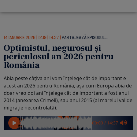
14 IANUARIE 2026
|
12:19
|
14:37
|
PARTAJEAZĂ EPISODUL…
Optimistul, negurosul și
periculosul an 2026 pentru
România
Abia peste câțiva ani vom înțelege cât de important e
acest an 2026 pentru România, așa cum Europa abia de
doar vreo doi ani înțelege cât de important a fost anul
2014 (anexarea Crimeii), sau anul 2015 (al marelui val de
migrație necontrolată).
00:00
/
14:37