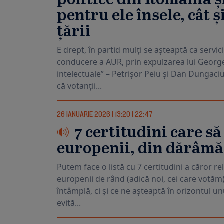
politice din România și
pentru ele însele, cât 
țării
E drept, în partid mulți se așteaptă ca servi
conducere a AUR, prin expulzarea lui George 
intelectuale” – Petrișor Peiu și Dan Dungaci
că votanții...
26 IANUARIE 2026
|
13:20
|
22:47
7 certitudini care să
europenii, din dărâmăt
Putem face o listă cu 7 certitudini a căror re
europenii de rând (adică noi, cei care votăm
întâmplă, ci și ce ne așteaptă în orizontul unu
evită...