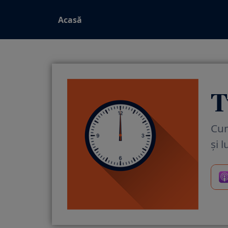
Acasă
T
Cum
și 