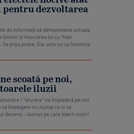
 efectele nocive atât
și pentru dezvoltarea
ciile de informații să demanteleze actuala
Simion și înlocuirea lui cu ”fețe
u. Se prea poate. Dar asta nu va însemna
 ne scoată pe noi,
oarele iluzii
lativizare / ”blurare” ne împiedică pe noi,
) să înțelegem nu numai ce ni se
i deceniu – lucruri pe care liderii noștri