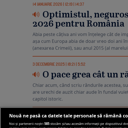
14 IANUARIE 2026
|
12:19
|
14:37
Optimistul, negurosu
2026 pentru România
Abia peste câțiva ani vom înțelege cât de i
așa cum Europa abia de doar vreo doi ani în
(anexarea Crimeii), sau anul 2015 (al marelui
3 DECEMBRIE 2025
|
18:21
|
5:52
O pace grea cât un r
Chiar acum, când scriu rândurile acestea, sub
are urechi de auzit chiar aude în fundal vuiet
capitol istoric.
Nouă ne pasă ca datele tale personale să rămână co
Noi și partenerii noștri
585
stocăm și/sau accesăm informații pe dispozitivul dvs.