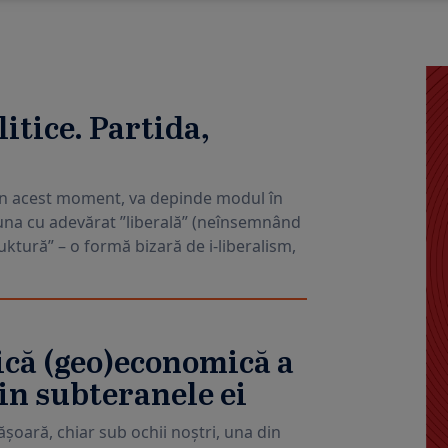
itice. Partida,
 din acest moment, va depinde modul în
na cu adevărat ”liberală” (neînsemnând
uktură” – o formă bizară de i-liberalism,
ică (geo)economică a
in subteranele ei
ășoară, chiar sub ochii noștri, una din