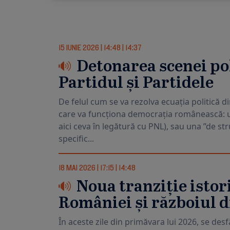
15 IUNIE 2026
|
14:48
|
14:37
Detonarea scenei pol
Partidul și Partidele
De felul cum se va rezolva ecuația politică
care va funcționa democrația românească: u
aici ceva în legătură cu PNL), sau una ”de str
specific...
18 MAI 2026
|
17:15
|
14:48
Noua tranziție istor
României și războiul d
În aceste zile din primăvara lui 2026, se desf