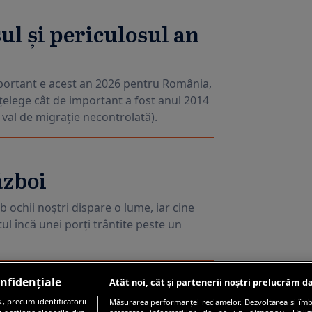
l și periculosul an
mportant e acest an 2026 pentru România,
țelege cât de important a fost anul 2014
 val de migrație necontrolată).
ăzboi
 ochii noștri dispare o lume, iar cine
ul încă unei porți trântite peste un
nfidențiale
Atât noi, cât și partenerii noștri prelucrăm da
, precum identificatorii
Măsurarea performanței reclamelor. Dezvoltarea și îmbun