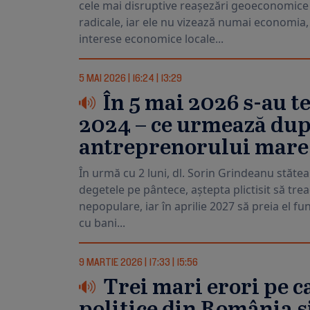
cele mai disruptive reașezări geoeconomice 
radicale, iar ele nu vizează numai economia, c
interese economice locale...
5 MAI 2026
|
16:24
|
13:29
În 5 mai 2026 s-au t
2024 – ce urmează după
antreprenorului mare
În urmă cu 2 luni, dl. Sorin Grindeanu stătea
degetele pe pântece, aștepta plictisit să trea
nepopulare, iar în aprilie 2027 să preia el f
cu bani...
9 MARTIE 2026
|
17:33
|
15:56
Trei mari erori pe ca